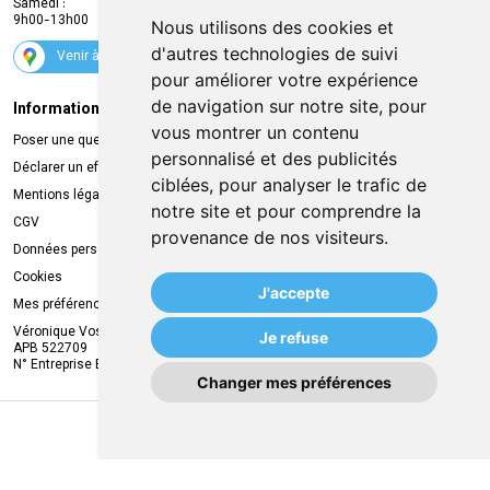
Samedi :
Services
9h00-13h00
Nous utilisons des cookies et
Suivez-nous
d'autres technologies de suivi
Venir à la pharmacie
pour améliorer votre expérience
de navigation sur notre site, pour
Informations légales
Livraison
vous montrer un contenu
Poser une question
Retrait à la pharmacie
personnalisé et des publicités
Déclarer un effet indésirable
Livraison chez vous
ciblées, pour analyser le trafic de
Mentions légales
Livraison dans un Point Relais
notre site et pour comprendre la
CGV
provenance de nos visiteurs.
Données personnelles
Cookies
J'accepte
Mes préférences Cookies
Véronique Vos
Je refuse
APB 522709
N° Entreprise BE0749.944.612
Changer mes préférences
MA REMISE