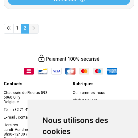
Visualiser
1
2
Paiement 100% sécurisé
Contacts
Rubriques
Chaussée de Fleurus 593
Qui sommes-nous
6060 Gilly
Click & Collect
Belgique
Prise de rendez-vous en ligne
Tél. :
+32 71 41 32 10
Compte professionnel
E-mail :
contact
@
mvapharma.be
Nous utilisons des
Envoi d’ordonnance
Horaires
cookies
Lundi-Vendredi :
Promotions
8h30-12h30 / 13h30-18h30