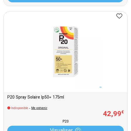
P20 Spray Solaire Ip50+ 175ml
Indisponible
-
Me prévenir
42
,
99
€
P20