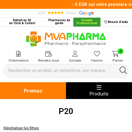
- 5 EUR sur votre première c
4,7/5
53 avis
Retrait en 3h
Pharmacies de
Compte
Besoin d’aide
en Click & Collect
garde
Professionnel
MVA Pharma Votre pharmacie en 
0
Ordonnance
Rendez-vous
Compte
Favoris
Panier
Promos
Produits
P20
Réinitialiser les filtres