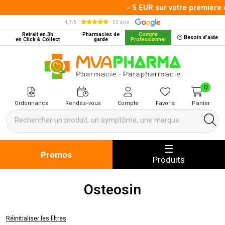
- 5 EUR sur votre première 
4,7/5
53 avis
Retrait en 3h
Pharmacies de
Compte
Besoin d’aide
en Click & Collect
garde
Professionnel
MVA Pharma Votre pharmacie en 
0
Ordonnance
Rendez-vous
Compte
Favoris
Panier
Promos
Produits
Osteosin
Réinitialiser les filtres