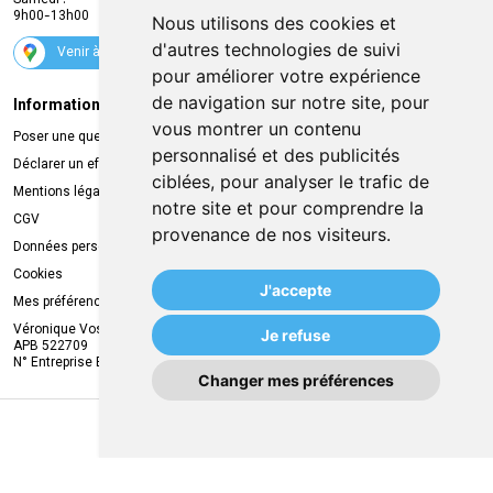
Samedi :
Services
9h00-13h00
Nous utilisons des cookies et
Suivez-nous
d'autres technologies de suivi
Venir à la pharmacie
pour améliorer votre expérience
de navigation sur notre site, pour
Informations légales
Livraison
vous montrer un contenu
Poser une question
Retrait à la pharmacie
personnalisé et des publicités
Déclarer un effet indésirable
Livraison chez vous
ciblées, pour analyser le trafic de
Mentions légales
Livraison dans un Point Relais
notre site et pour comprendre la
CGV
provenance de nos visiteurs.
Données personnelles
Cookies
J'accepte
Mes préférences Cookies
Véronique Vos
Je refuse
APB 522709
N° Entreprise BE0749.944.612
Changer mes préférences
MA REMISE