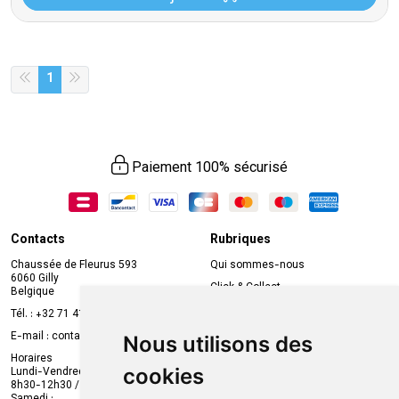
1
Paiement 100% sécurisé
Contacts
Rubriques
Chaussée de Fleurus 593
Qui sommes-nous
6060 Gilly
Click & Collect
Belgique
Prise de rendez-vous en ligne
Tél. :
+32 71 41 32 10
Compte professionnel
E-mail :
contact
@
mvapharma.be
Nous utilisons des
Envoi d’ordonnance
Horaires
cookies
Lundi-Vendredi :
Promotions
8h30-12h30 / 13h30-18h30