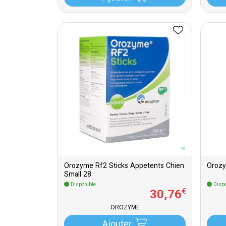
Orozyme Rf2 Sticks Appetents Chien
Orozy
Small 28
Disponible
Dispo
30
,
76
€
OROZYME
Ajouter