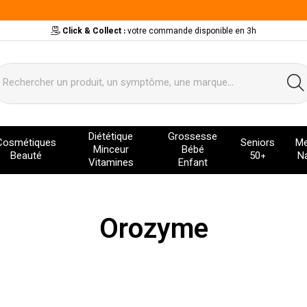
Click & Collect :
votre commande disponible en 3h
ervice
Diététique
Grossesse
Cosmétiques
Seniors
Me
Minceur
Bébé
Beauté
50+
Na
Vitamines
Enfant
Orozyme