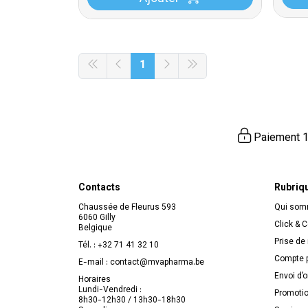
1
Paiement 1
Contacts
Rubriq
Chaussée de Fleurus 593
Qui so
6060 Gilly
Click & C
Belgique
Prise de
Tél. :
+32 71 41 32 10
Compte p
E-mail :
contact
@
mvapharma.be
Envoi d’
Horaires
Lundi-Vendredi :
Promoti
8h30-12h30 / 13h30-18h30