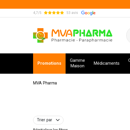
4,7/5
53 avis
MVA Pharma Votre pharmacie en ligne à votre s
Gamme
Promotions
Médicaments
Maison
MVA Pharma
Trier par