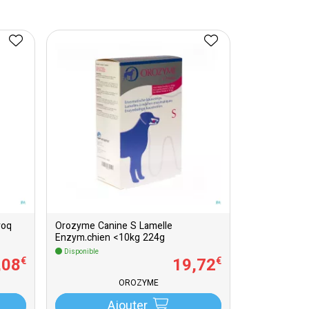
roq
Orozyme Canine S Lamelle
Enzym.chien <10kg 224g
Disponible
,
08
19
,
72
€
€
OROZYME
Ajouter