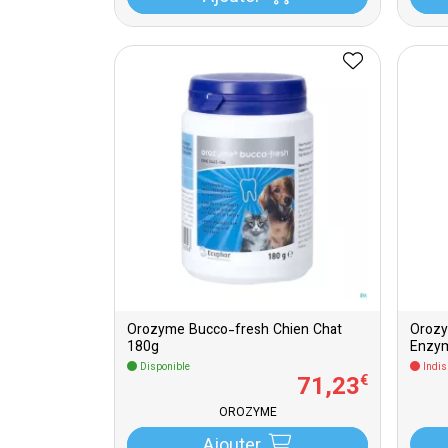
Orozyme Bucco-fresh Chien Chat
Orozy
180g
Enzym
Disponible
Indis
71
,
23
€
OROZYME
Ajouter