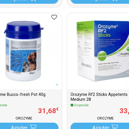
me Bucco-fresh Pot 40g
Orozyme Rf2 Sticks Appetents 
Medium 28
nible
Disponible
31
,
68
33
€
OROZYME
OROZYME
Ajouter
Ajouter