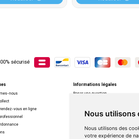
00% sécurisé
ues
Informations légales
mmes-nous
Poser une question
ollect
Déclarer un effet indésirable
 rendez-vous en ligne
Mentions légales
Nous utilisons
rofessionnel
CGV
ordonnance
Données personnelles
Nous utilisons des cook
ons
Cookies
votre expérience de na