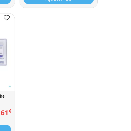
ire
,
61
€