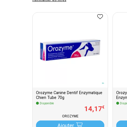
Réinitialiser les filtres
Orozyme Canine Dentif Enzymatique
Orozy
Chien Tube 70g
Enzym
Disponible
Dispo
14
,
17
€
OROZYME
Ajouter