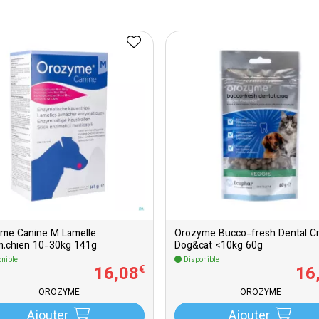
me Canine M Lamelle
Orozyme Bucco-fresh Dental C
.chien 10-30kg 141g
Dog&cat <10kg 60g
nible
Disponible
16
,
08
16
€
OROZYME
OROZYME
Ajouter
Ajouter