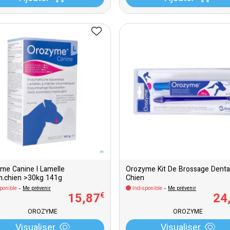
me Canine l Lamelle
Orozyme Kit De Brossage Denta
.chien >30kg 141g
Chien
ponible
-
Me prévenir
Indisponible
-
Me prévenir
15
,
87
24
€
OROZYME
OROZYME
Visualiser
Visualiser