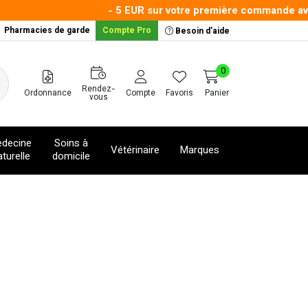
- 5 EUR sur votre première commande avec le
Pharmacies de garde
Compte Pro
Besoin d’aide
0
Rendez-
Ordonnance
Compte
Favoris
Panier
vous
decine
Soins à
Vétérinaire
Marques
turelle
domicile