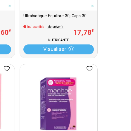
0
Ultrabiotique Equilibre 30j Caps 30
Indisponible
-
Me prévenir
,
60
17
,
78
€
€
NUTRISANTE
Visualiser