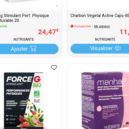
 g Stimulant Perf. Physique
Charbon Vegetal Active Caps 4
uvable 20
nible
Indisponible
-
Me prévenir
24
,
47
11
€
NUTRISANTE
NUTRISANTE
Visualiser
Ajouter