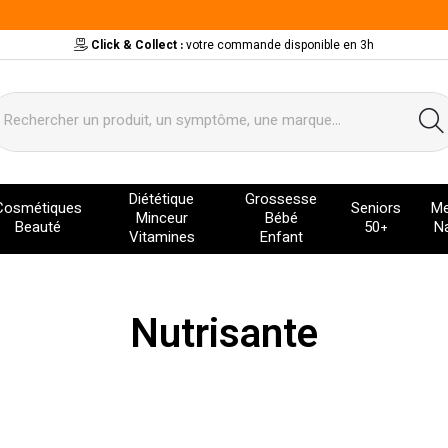
Click & Collect :
votre commande disponible en 3h
ervice
Diététique
Grossesse
Cosmétiques
Seniors
Me
Minceur
Bébé
Beauté
50+
Na
Vitamines
Enfant
Nutrisante