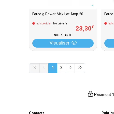
Force g Power Max Lot Amp 20
Force
Indisponible
-
Me prévenir
Indis
23
,
30
€
NUTRISANTE
Visualiser
1
2
Paiement 1
Contacts
Rubriq