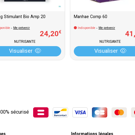
 g Stimulant Bio Amp 20
Manhae Comp 60
ponible
-
Me prévenir
Indisponible
-
Me prévenir
24
,
20
41
€
NUTRISANTE
NUTRISANTE
Visualiser
Visualiser
00% sécurisé
ues
Informations légales