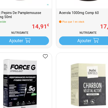
it Pepins De Pamplemousse
Acerola 1000mg Comp 60
mg 50ml
nible
Plus que 1 en stock
14
,
91
17
€
NUTRISANTE
NUTRISANTE
Ajouter
Ajouter