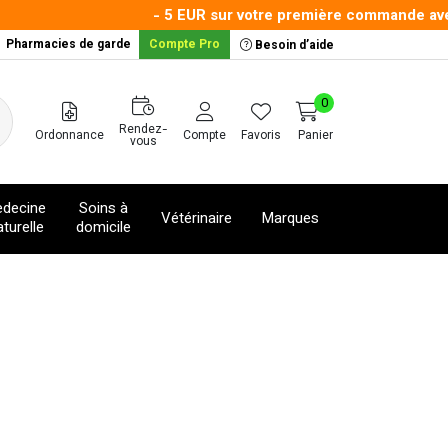
- 5 EUR sur votre première commande avec le
Pharmacies de garde
Compte Pro
Besoin d’aide
0
Rendez-
Ordonnance
Compte
Favoris
Panier
vous
decine
Soins à
Vétérinaire
Marques
turelle
domicile