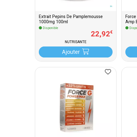
Extrait Pepins De Pamplemousse
Force
1000mg 100ml
Amp B
Disponible
Dispo
22
,
92
€
NUTRISANTE
Ajouter