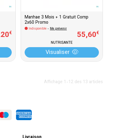
Manhae 3 Mois + 1 Gratuit Comp
2x60 Promo
Indisponible
-
Me prévenir
,
20
55
,
60
€
€
NUTRISANTE
Visualiser
Affichage 1-12 des 13 articles
Livraison