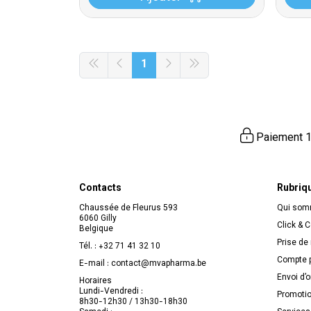
1
Paiement 1
Contacts
Rubriq
Chaussée de Fleurus 593
Qui so
6060 Gilly
Click & C
Belgique
Prise de
Tél. :
+32 71 41 32 10
Compte p
E-mail :
contact
@
mvapharma.be
Envoi d’
Horaires
Lundi-Vendredi :
Promoti
8h30-12h30 / 13h30-18h30