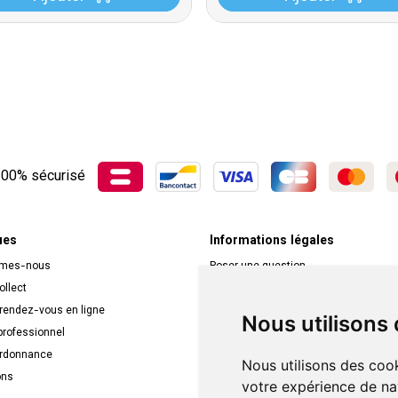
00% sécurisé
ues
Informations légales
mmes-nous
Poser une question
ollect
Déclarer un effet indésirable
 rendez-vous en ligne
Mentions légales
Nous utilisons
rofessionnel
CGV
ordonnance
Données personnelles
Nous utilisons des cook
ons
Cookies
votre expérience de na