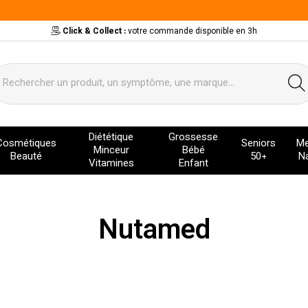
Click & Collect :
votre commande disponible en 3h
ervice
Diététique
Grossesse
Cosmétiques
Seniors
Me
Minceur
Bébé
Beauté
50+
Na
Vitamines
Enfant
Nutamed