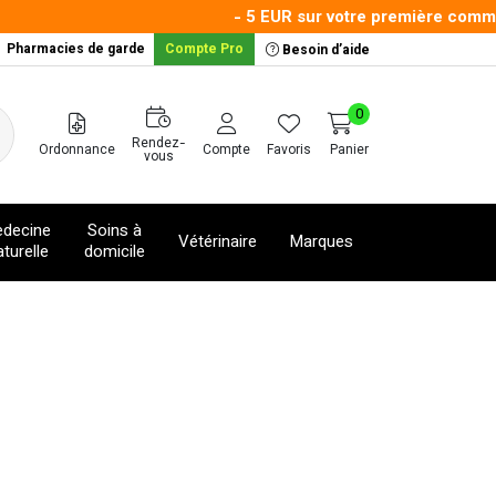
- 5 EUR sur votre première command
Pharmacies de garde
Compte Pro
Besoin d’aide
0
Rendez-
Ordonnance
Compte
Favoris
Panier
vous
decine
Soins à
Vétérinaire
Marques
turelle
domicile