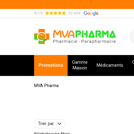
4,7/5
53 avis
MVA Pharma Votre pharmacie en ligne à votre s
Gamme
Promotions
Médicaments
Maison
MVA Pharma
Trier par