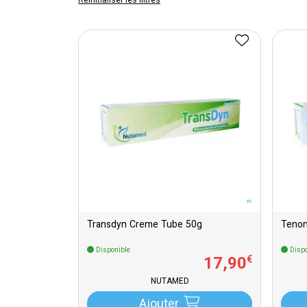
Réinitialiser les filtres
Transdyn Creme Tube 50g
Teno
Disponible
Dispo
17
,
90
€
NUTAMED
Ajouter