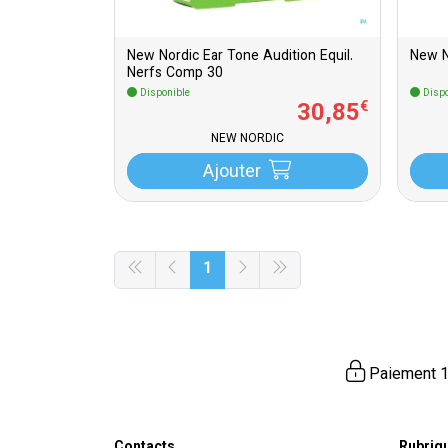
New Nordic Ear Tone Audition Equil.
New N
Nerfs Comp 30
Disponible
Dispo
30
,
85
€
NEW NORDIC
Ajouter
1
Paiement 1
Contacts
Rubriq