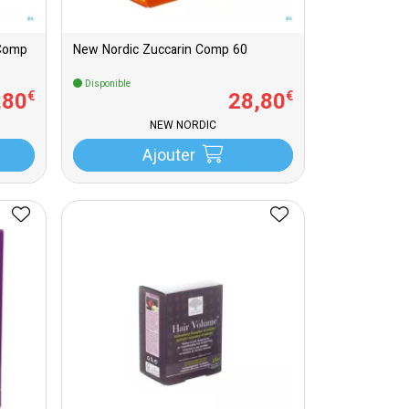
 Comp
New Nordic Zuccarin Comp 60
Disponible
,
80
28
,
80
€
€
NEW NORDIC
Ajouter