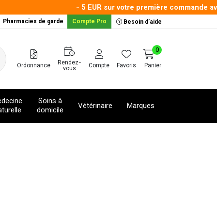
- 5 EUR sur votre première commande avec le
Pharmacies de garde
Compte Pro
Besoin d’aide
0
Rendez-
Ordonnance
Compte
Favoris
Panier
vous
decine
Soins à
Vétérinaire
Marques
turelle
domicile