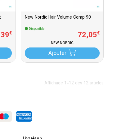
t
New Nordic Hair Volume Comp 90
Disponible
,
39
72
,
05
€
€
NEW NORDIC
Ajouter
Affichage 1-12 des 12 articles
Livraison