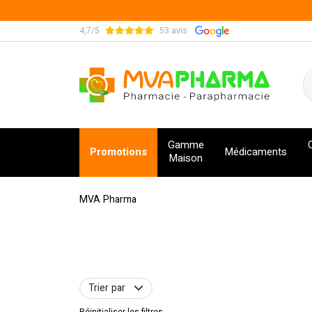
4,7/5
53 avis
MVA Pharma Votre pharmacie en ligne à votre s
Gamme
Promotions
Médicaments
Maison
MVA Pharma
Trier par