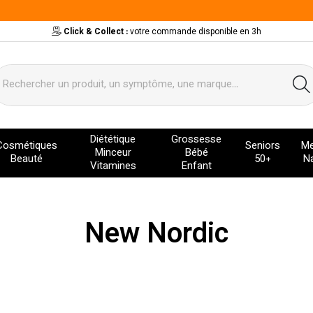
Click & Collect :
votre commande disponible en 3h
ervice
Diététique
Grossesse
Cosmétiques
Seniors
Me
Minceur
Bébé
Beauté
50+
Na
Vitamines
Enfant
New Nordic