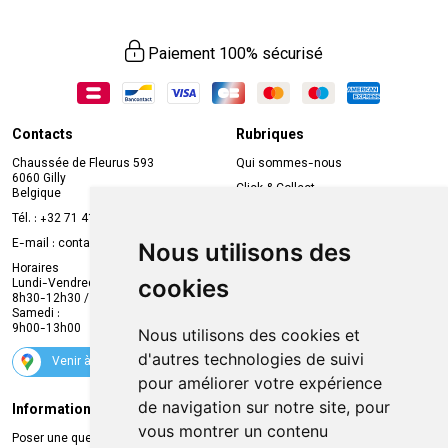
Paiement 100% sécurisé
Contacts
Rubriques
Chaussée de Fleurus 593
Qui sommes-nous
6060 Gilly
Click & Collect
Belgique
Prise de rendez-vous en ligne
Tél. :
+32 71 41 32 10
Compte professionnel
E-mail :
contact
@
mvapharma.be
Nous utilisons des
Envoi d’ordonnance
Horaires
cookies
Lundi-Vendredi :
Promotions
8h30-12h30 / 13h30-18h30
Samedi :
Services
9h00-13h00
Nous utilisons des cookies et
Suivez-nous
d'autres technologies de suivi
Venir à la pharmacie
pour améliorer votre expérience
de navigation sur notre site, pour
Informations légales
Livraison
vous montrer un contenu
Poser une question
Retrait à la pharmacie