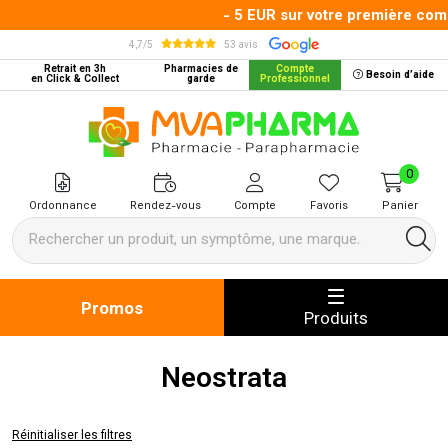
- 5 EUR sur votre première comma
4,7/5
53 avis
Retrait en 3h
Pharmacies de
Compte
Besoin d’aide
en Click & Collect
garde
Professionnel
MVA Pharma Votre pharmacie en 
0
Ordonnance
Rendez-vous
Compte
Favoris
Panier
Promos
Produits
Neostrata
Réinitialiser les filtres