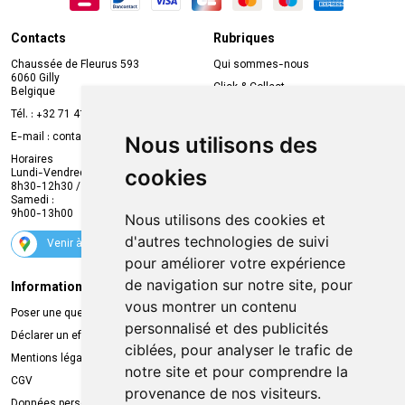
Contacts
Rubriques
Chaussée de Fleurus 593
Qui sommes-nous
6060 Gilly
Click & Collect
Belgique
Prise de rendez-vous en ligne
Tél. :
+32 71 41 32 10
Compte professionnel
E-mail :
contact
@
mvapharma.be
Nous utilisons des
Envoi d’ordonnance
Horaires
cookies
Lundi-Vendredi :
Promotions
8h30-12h30 / 13h30-18h30
Samedi :
Services
9h00-13h00
Nous utilisons des cookies et
Suivez-nous
d'autres technologies de suivi
Venir à la pharmacie
pour améliorer votre expérience
de navigation sur notre site, pour
Informations légales
Livraison
vous montrer un contenu
Poser une question
Retrait à la pharmacie
personnalisé et des publicités
Déclarer un effet indésirable
Livraison chez vous
ciblées, pour analyser le trafic de
Mentions légales
Livraison dans un Point Relais
notre site et pour comprendre la
CGV
provenance de nos visiteurs.
Données personnelles