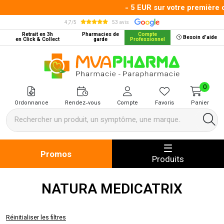
- 5 EUR sur votre première 
4,7/5
53 avis
Retrait en 3h
Pharmacies de
Compte
Besoin d’aide
en Click & Collect
garde
Professionnel
MVA Pharma Votre pharmacie en 
0
Ordonnance
Rendez-vous
Compte
Favoris
Panier
Promos
Produits
NATURA MEDICATRIX
Réinitialiser les filtres