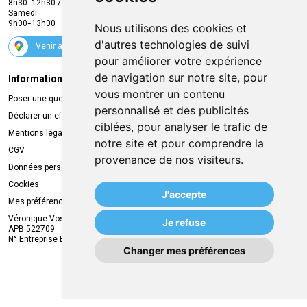
8h30-12h30 / 13h30-18h30
Samedi :
Services
9h00-13h00
Nous utilisons des cookies et
Suivez-nous
d'autres technologies de suivi
Venir à la pharmacie
pour améliorer votre expérience
de navigation sur notre site, pour
Informations légales
Livraison
vous montrer un contenu
Poser une question
Retrait à la pharmacie
personnalisé et des publicités
Déclarer un effet indésirable
Livraison chez vous
ciblées, pour analyser le trafic de
Mentions légales
Livraison dans un Point Relais
notre site et pour comprendre la
CGV
provenance de nos visiteurs.
Données personnelles
Cookies
J'accepte
Mes préférences Cookies
Véronique Vos
Je refuse
APB 522709
N° Entreprise BE0749.944.612
Changer mes préférences
MA REMISE