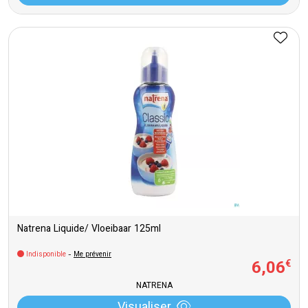
Natrena Liquide/ Vloeibaar 125ml
Indisponible
-
Me prévenir
6
,
06
€
NATRENA