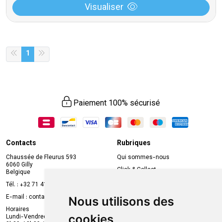
Visualiser
1
Paiement 100% sécurisé
Contacts
Rubriques
Chaussée de Fleurus 593
Qui sommes-nous
6060 Gilly
Click & Collect
Belgique
Prise de rendez-vous en ligne
Tél. :
+32 71 41 32 10
Compte professionnel
E-mail :
contact
@
mvapharma.be
Nous utilisons des
Envoi d’ordonnance
Horaires
cookies
Lundi-Vendredi :
Promotions