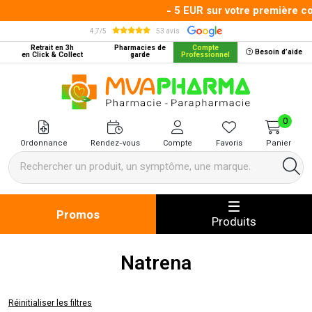
- 5 EUR sur votre première co
4,7/5
53 avis
Retrait en 3h
Pharmacies de
Compte
Besoin d’aide
en Click & Collect
garde
Professionnel
MVA Pharma Votre pharmacie en 
0
Ordonnance
Rendez-vous
Compte
Favoris
Panier
Promos
Produits
Natrena
Réinitialiser les filtres