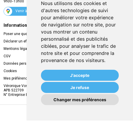
9h00-13h00
Nous utilisons des cookies et
Suivez-nous
d'autres technologies de suivi
Venir à la pharmacie
pour améliorer votre expérience
de navigation sur notre site, pour
Informations légales
Livraison
vous montrer un contenu
Poser une question
Retrait à la pharmacie
personnalisé et des publicités
Déclarer un effet indésirable
Livraison chez vous
ciblées, pour analyser le trafic de
Mentions légales
Livraison dans un Point Relais
notre site et pour comprendre la
CGV
provenance de nos visiteurs.
Données personnelles
Cookies
J'accepte
Mes préférences Cookies
Véronique Vos
Je refuse
APB 522709
N° Entreprise BE0749.944.612
Changer mes préférences
MA REMISE