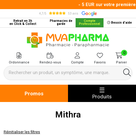
- 5 EUR sur votre première
4,7/5
53 avis
Retrait en 3h
Pharmacies de
Compte
Besoin d’aide
en Click & Collect
garde
Professionnel
MVA Pharma Votre pharmacie en 
0
Ordonnance
Rendez-vous
Compte
Favoris
Panier
Promos
Produits
Mithra
Réinitialiser les filtres