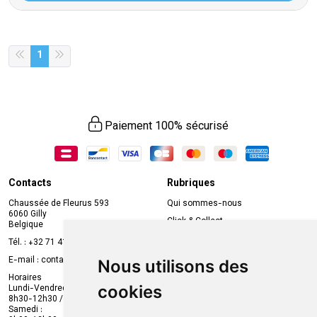
1
Paiement 100% sécurisé
Contacts
Rubriques
Chaussée de Fleurus 593
Qui sommes-nous
6060 Gilly
Click & Collect
Belgique
Prise de rendez-vous en ligne
Tél. :
+32 71 41 32 10
Compte professionnel
E-mail :
contact
@
mvapharma.be
Nous utilisons des
Envoi d’ordonnance
Horaires
cookies
Lundi-Vendredi :
Promotions
8h30-12h30 / 13h30-18h30
Samedi :
Services