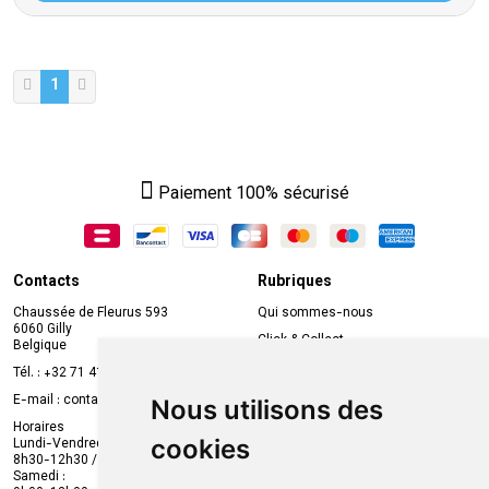
1
Paiement 100% sécurisé
Contacts
Rubriques
Chaussée de Fleurus 593
Qui sommes-nous
6060 Gilly
Click & Collect
Belgique
Prise de rendez-vous en ligne
Tél. :
+32 71 41 32 10
Compte professionnel
E-mail :
contact
@
mvapharma.be
Nous utilisons des
Envoi d’ordonnance
Horaires
cookies
Lundi-Vendredi :
Promotions
8h30-12h30 / 13h30-18h30
Samedi :
Services