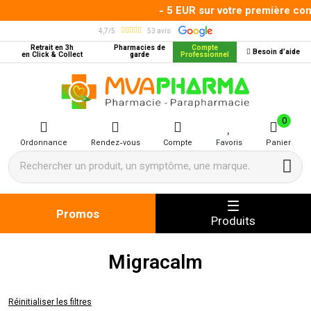
- 5 EUR sur votre première com
4,7/5
53 avis
Retrait en 3h
Pharmacies de
Compte
Besoin d’aide
en Click & Collect
garde
Professionnel
MVA Pharma Votre pharmacie en 
0
Ordonnance
Rendez-vous
Compte
Favoris
Panier
Promos
Produits
Migracalm
Réinitialiser les filtres