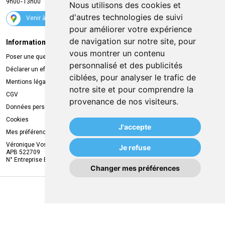
9h00-13h00
Nous utilisons des cookies et
Suivez-nous
d'autres technologies de suivi
Venir à la pharmacie
pour améliorer votre expérience
de navigation sur notre site, pour
Informations légales
Livraison
vous montrer un contenu
Poser une question
Retrait à la pharmacie
personnalisé et des publicités
Déclarer un effet indésirable
Livraison chez vous
ciblées, pour analyser le trafic de
Mentions légales
Livraison dans un Point Relais
notre site et pour comprendre la
CGV
provenance de nos visiteurs.
Données personnelles
Cookies
J'accepte
Mes préférences Cookies
Véronique Vos
Je refuse
APB 522709
N° Entreprise BE0749.944.612
Changer mes préférences
MA REMISE