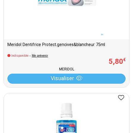
Meridol Dentifrice Protect.gencives&blancheur 75ml
Indisponible
-
Me prévenir
5
,
80
€
MERIDOL
Visualiser