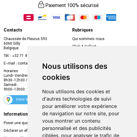
Paiement 100% sécurisé
Contacts
Rubriques
Chaussée de Fleurus 593
Qui sommes-nous
6060 Gilly
Click & Collect
Belgique
Prise de rendez-vous en ligne
Tél. :
+32 71 41 32 10
Compte professionnel
E-mail :
contact
@
mvapharma.be
Nous utilisons des
Envoi d’ordonnance
Horaires
cookies
Lundi-Vendredi :
Promotions
8h30-12h30 / 13h30-18h30
Samedi :
Services
9h00-13h00
Nous utilisons des cookies et
Suivez-nous
d'autres technologies de suivi
Venir à la pharmacie
pour améliorer votre expérience
de navigation sur notre site, pour
Informations légales
Livraison
vous montrer un contenu
Poser une question
Retrait à la pharmacie
personnalisé et des publicités
Déclarer un effet indésirable
Livraison chez vous
ciblées, pour analyser le trafic de