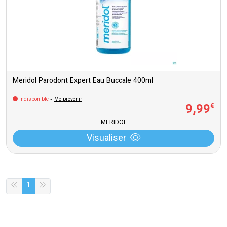
Meridol Parodont Expert Eau Buccale 400ml
Indisponible
-
Me prévenir
9
,
99
€
MERIDOL
Visualiser
1