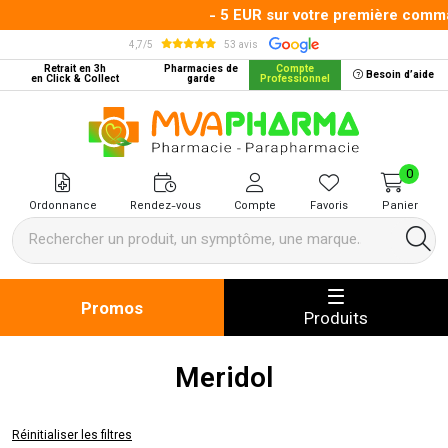
- 5 EUR sur votre première command
4,7/5
53 avis
Retrait en 3h
Pharmacies de
Compte
Besoin d’aide
en Click & Collect
garde
Professionnel
MVA Pharma Votre pharmacie en 
0
Ordonnance
Rendez-vous
Compte
Favoris
Panier
Promos
Produits
Meridol
Réinitialiser les filtres