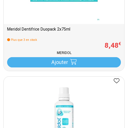
Meridol Dentifrice Duopack 2x75ml
Plus que 3 en stock
8
,
48
€
MERIDOL
Ajouter