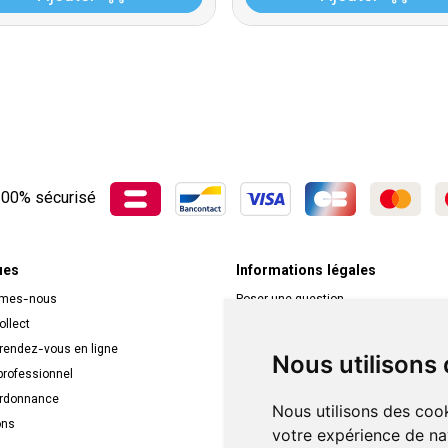
00% sécurisé
ues
Informations légales
mmes-nous
Poser une question
ollect
Déclarer un effet indésirable
 rendez-vous en ligne
Mentions légales
Nous utilisons
rofessionnel
CGV
ordonnance
Données personnelles
Nous utilisons des cook
ons
Cookies
votre expérience de na