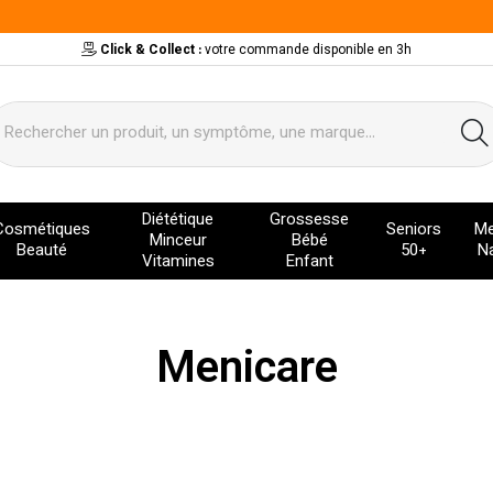
Click & Collect :
votre commande disponible en 3h
ervice
Diététique
Grossesse
Cosmétiques
Seniors
Me
Minceur
Bébé
Beauté
50+
Na
Vitamines
Enfant
Menicare