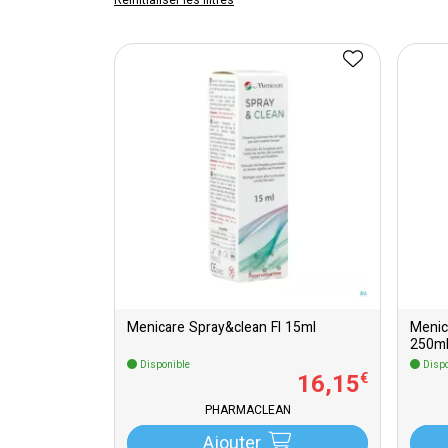
Réinitialiser les filtres
Menicare Spray&clean Fl 15ml
Menic
250m
Disponible
Dispo
16
,
15
€
PHARMACLEAN
Ajouter