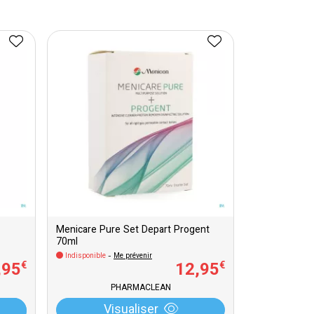
Menicare Pure Set Depart Progent
70ml
Indisponible
-
Me prévenir
,
95
12
,
95
€
€
PHARMACLEAN
Visualiser