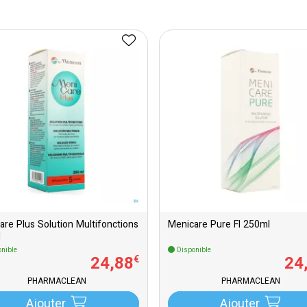
are Plus Solution Multifonctions
Menicare Pure Fl 250ml
l
nible
Disponible
24
,
88
24
€
PHARMACLEAN
PHARMACLEAN
Ajouter
Ajouter