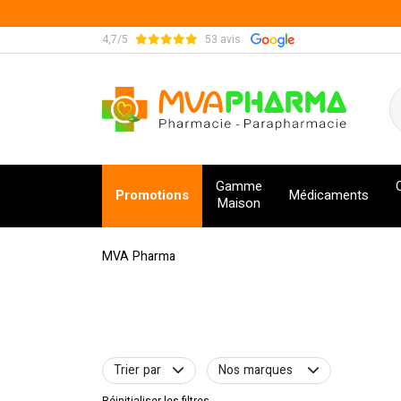
4,7/5
53 avis
MVA Pharma Votre pharmacie en ligne à votre s
Gamme
Promotions
Médicaments
Maison
MVA Pharma
Trier par
Nos marques