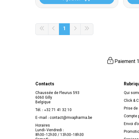
1
Paiement 1
Contacts
Rubriq
Chaussée de Fleurus 593
Qui so
6060 Gilly
Click & C
Belgique
Prise de
Tél. :
+32 71 41 32 10
Compte p
E-mail :
contact
@
mvapharma.be
Envoi d’
Horaires
Lundi-Vendredi :
Promoti
8h30-12h30 / 13h30-18h30