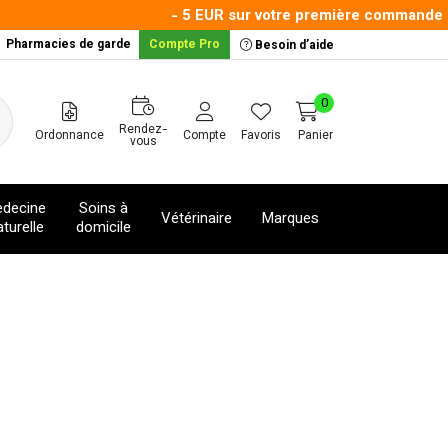
- 5 EUR sur votre première commande ave
Pharmacies de garde
Compte Pro
Besoin d’aide
0
Rendez-
Ordonnance
Compte
Favoris
Panier
vous
decine
Soins à
Vétérinaire
Marques
turelle
domicile