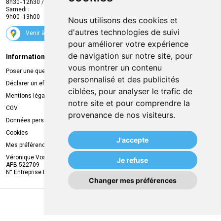
8h30-12h30 / 13h30-18h30
Samedi :
Services
9h00-13h00
Nous utilisons des cookies et
Suivez-nous
d'autres technologies de suivi
Venir à la pharmacie
pour améliorer votre expérience
de navigation sur notre site, pour
Informations légales
Livraison
vous montrer un contenu
Poser une question
Retrait à la pharmacie
personnalisé et des publicités
Déclarer un effet indésirable
Livraison chez vous
ciblées, pour analyser le trafic de
Mentions légales
Livraison dans un Point Relais
notre site et pour comprendre la
CGV
provenance de nos visiteurs.
Données personnelles
Cookies
J'accepte
Mes préférences Cookies
Véronique Vos
Je refuse
APB 522709
N° Entreprise BE0749.944.612
Changer mes préférences
MA REMISE