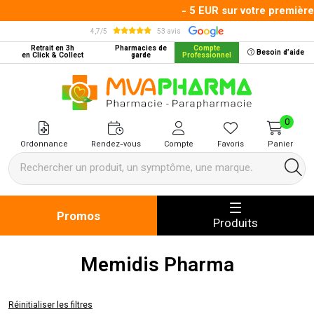
- 5 EUR sur votre première
4,7/5
53 avis
Retrait en 3h
Pharmacies de
Compte
Besoin d’aide
en Click & Collect
garde
Professionnel
MVA Pharma Votre pharmacie en 
0
Ordonnance
Rendez-vous
Compte
Favoris
Panier
Promos
Produits
Memidis Pharma
Réinitialiser les filtres