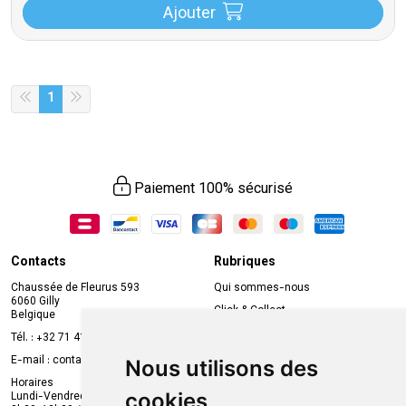
Ajouter
1
Paiement 100% sécurisé
Contacts
Rubriques
Chaussée de Fleurus 593
Qui sommes-nous
6060 Gilly
Click & Collect
Belgique
Prise de rendez-vous en ligne
Tél. :
+32 71 41 32 10
Compte professionnel
E-mail :
contact
@
mvapharma.be
Nous utilisons des
Envoi d’ordonnance
Horaires
cookies
Lundi-Vendredi :
Promotions