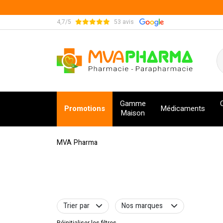
4,7/5
53 avis
MVA Pharma Votre pharmacie en ligne à votre s
Gamme
Promotions
Médicaments
Maison
MVA Pharma
Trier par
Nos marques