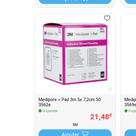
Medipore + Pad 3m 5x 7,2cm 50
Medip
3562e
3569
Disponible
Dispo
21
,
48
€
3M
Ajouter