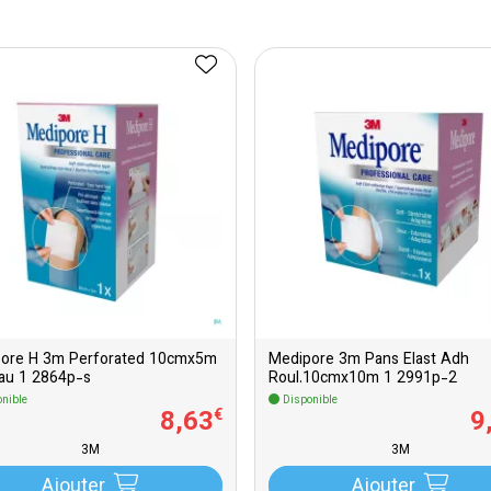
ore H 3m Perforated 10cmx5m
Medipore 3m Pans Elast Adh
au 1 2864p-s
Roul.10cmx10m 1 2991p-2
nible
Disponible
8
,
63
9
€
3M
3M
Ajouter
Ajouter