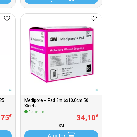
25
Medipore + Pad 3m 6x10,0cm 50
3564e
Disponible
,
75
34
,
10
€
€
3M
Ajouter