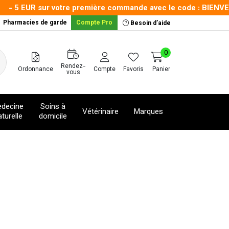
- 5 EUR sur votre première commande avec le code : BIENVENUE5
Pharmacies de garde
Compte Pro
Besoin d’aide
0
Rendez-
Ordonnance
Compte
Favoris
Panier
vous
decine
Soins à
Vétérinaire
Marques
turelle
domicile