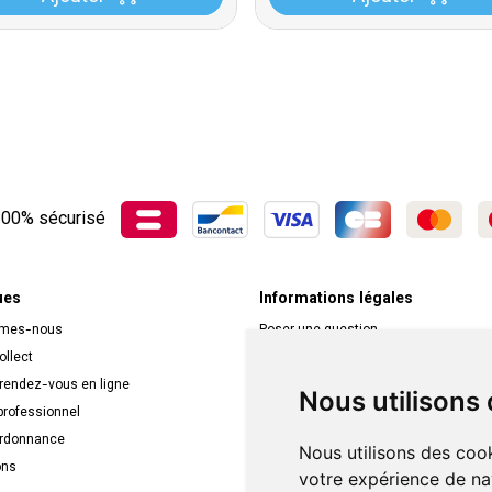
00% sécurisé
ues
Informations légales
mmes-nous
Poser une question
ollect
Déclarer un effet indésirable
 rendez-vous en ligne
Mentions légales
Nous utilisons
rofessionnel
CGV
ordonnance
Données personnelles
Nous utilisons des cook
ons
Cookies
votre expérience de na