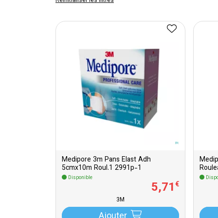
Réinitialiser les filtres
Medipore 3m Pans Elast Adh
Medip
5cmx10m Roul.1 2991p-1
Roule
Disponible
Dispo
5
,
71
€
3M
Ajouter