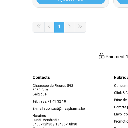
1
Paiement 1
Contacts
Rubriq
Chaussée de Fleurus 593
Qui so
6060 Gilly
Click & C
Belgique
Prise de
Tél. :
+32 71 41 32 10
Compte p
E-mail :
contact
@
mvapharma.be
Envoi d’
Horaires
Lundi-Vendredi :
Promoti
8h30-12h30 / 13h30-18h30