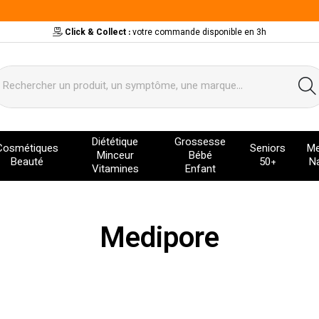
Click & Collect :
votre commande disponible en 3h
ervice
Diététique
Grossesse
Cosmétiques
Seniors
Me
Minceur
Bébé
Beauté
50+
Na
Vitamines
Enfant
Medipore