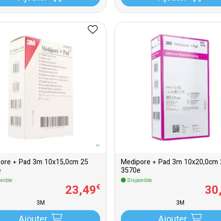
ore + Pad 3m 10x15,0cm 25
Medipore + Pad 3m 10x20,0cm 
e
3570e
nible
Disponible
23
,
49
30
€
3M
3M
Ajouter
Ajouter