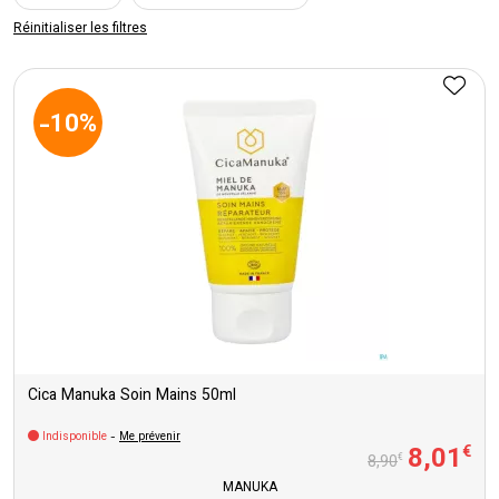
Réinitialiser les filtres
-10%
Cica Manuka Soin Mains 50ml
Indisponible
-
Me prévenir
8
,
01
€
€
8
,
90
MANUKA