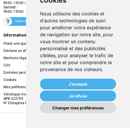
cookies
Promotions
8h30-12h30 / 13h30-18h30
Samedi :
Services
9h00-13h00
Nous utilisons des cookies et
Suivez-nous
d'autres technologies de suivi
Venir à la pharmacie
pour améliorer votre expérience
de navigation sur notre site, pour
Informations légales
Livraison
vous montrer un contenu
Poser une question
Retrait à la pharmacie
personnalisé et des publicités
Déclarer un effet indésirable
Livraison chez vous
ciblées, pour analyser le trafic de
Mentions légales
Livraison dans un Point Relais
notre site et pour comprendre la
CGV
provenance de nos visiteurs.
Données personnelles
Cookies
J'accepte
Mes préférences Cookies
Véronique Vos
Je refuse
APB 522709
N° Entreprise BE0749.944.612
Changer mes préférences
MA REMISE