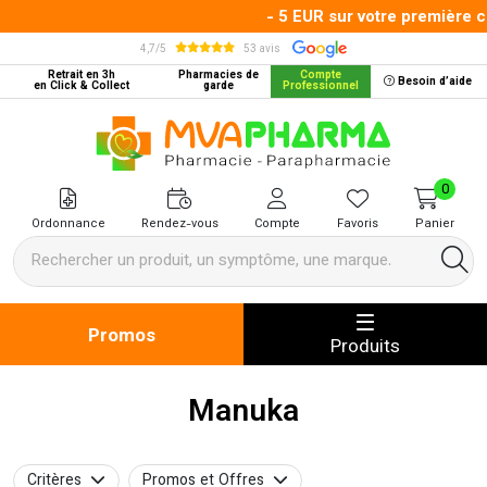
- 5 EUR sur votre première 
4,7/5
53 avis
Retrait en 3h
Pharmacies de
Compte
Besoin d’aide
en Click & Collect
garde
Professionnel
MVA Pharma Votre pharmacie en 
0
Ordonnance
Rendez-vous
Compte
Favoris
Panier
Promos
Produits
Manuka
Critères
Promos et Offres