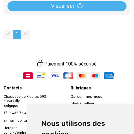
Visualiser
1
Paiement 100% sécurisé
Contacts
Rubriques
Chaussée de Fleurus 593
Qui sommes-nous
6060 Gilly
Click & Collect
Belgique
Prise de rendez-vous en ligne
Tél. :
+32 71 41 32 10
Compte professionnel
E-mail :
contact
@
mvapharma.be
Nous utilisons des
Envoi d’ordonnance
Horaires
Lundi-Vendredi :