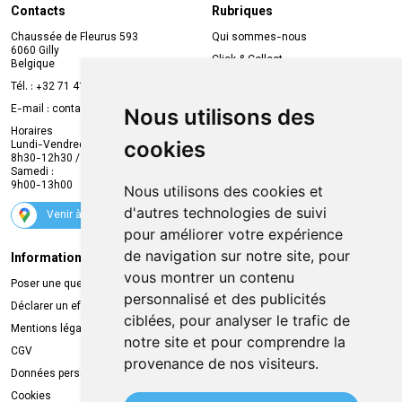
Contacts
Rubriques
Chaussée de Fleurus 593
Qui sommes-nous
6060 Gilly
Click & Collect
Belgique
Prise de rendez-vous en ligne
Tél. :
+32 71 41 32 10
Compte professionnel
E-mail :
contact
@
mvapharma.be
Nous utilisons des
Envoi d’ordonnance
Horaires
cookies
Lundi-Vendredi :
Promotions
8h30-12h30 / 13h30-18h30
Samedi :
Services
9h00-13h00
Nous utilisons des cookies et
Suivez-nous
d'autres technologies de suivi
Venir à la pharmacie
pour améliorer votre expérience
de navigation sur notre site, pour
Informations légales
Livraison
vous montrer un contenu
Poser une question
Retrait à la pharmacie
personnalisé et des publicités
Déclarer un effet indésirable
Livraison chez vous
ciblées, pour analyser le trafic de
Mentions légales
Livraison dans un Point Relais
notre site et pour comprendre la
CGV
provenance de nos visiteurs.
Données personnelles
Cookies