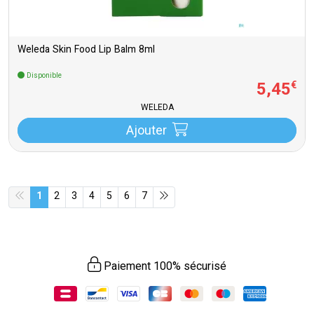
Weleda Skin Food Lip Balm 8ml
Disponible
5
,
45
€
WELEDA
Ajouter
1
2
3
4
5
6
7
Paiement 100% sécurisé