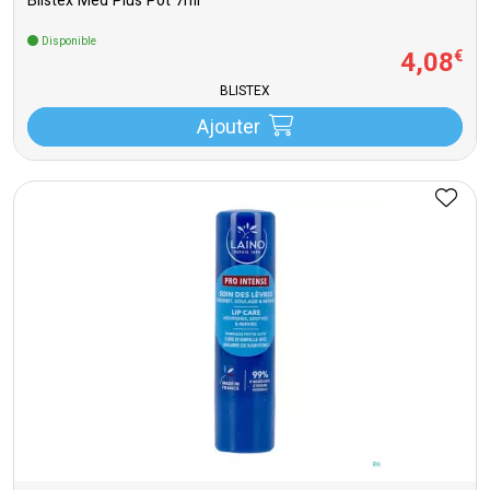
Blistex Med Plus Pot 7ml
Disponible
4
,
08
€
BLISTEX
Ajouter