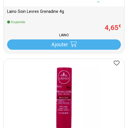
Laino Soin Levres Grenadine 4g
Disponible
4
,
65
€
LAINO
Ajouter