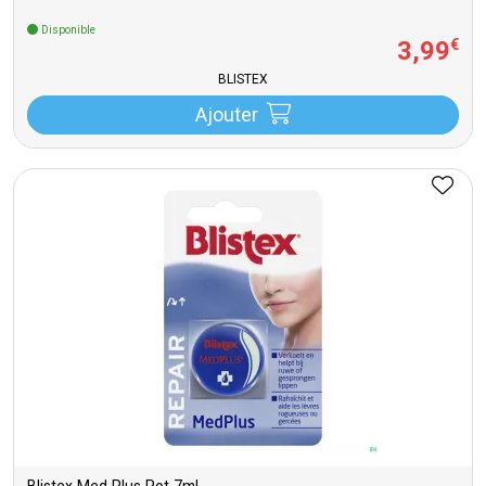
Disponible
3
,
99
€
BLISTEX
Ajouter