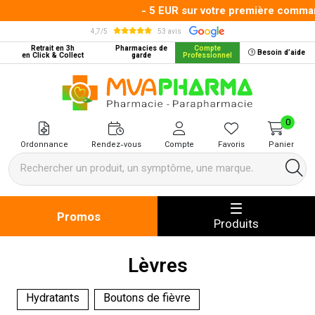
- 5 EUR sur votre première commande 
4,7/5
53 avis
Retrait en 3h
Pharmacies de
Compte
Besoin d’aide
en Click & Collect
garde
Professionnel
MVA Pharma Votre pharmacie en 
0
Ordonnance
Rendez-vous
Compte
Favoris
Panier
Promos
Produits
Lèvres
Hydratants
Boutons de fièvre