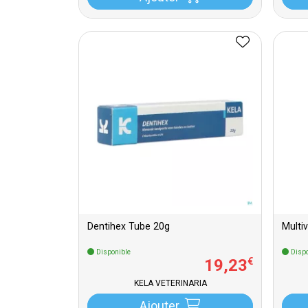
Dentihex Tube 20g
Multi
Disponible
Dispo
19
,
23
€
KELA VETERINARIA
Ajouter