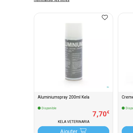
Réinitialiser les filtres
Aluminiumspray 200ml Kela
Creme
Disponible
Dispo
7
,
70
€
KELA VETERINARIA
Ajouter