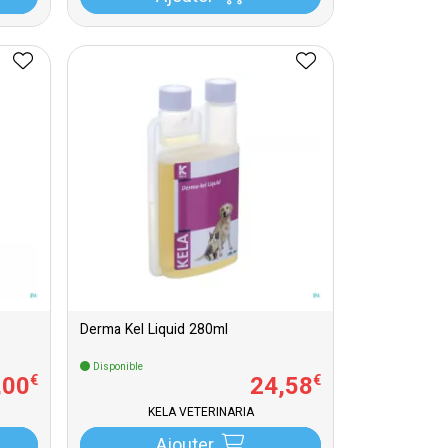
Derma Kel Liquid 280ml
Disponible
,
00
24
,
58
€
€
KELA VETERINARIA
Ajouter