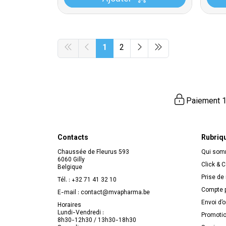
1
2
Paiement 1
Contacts
Rubriq
Chaussée de Fleurus 593
Qui so
6060 Gilly
Click & C
Belgique
Prise de
Tél. :
+32 71 41 32 10
Compte p
E-mail :
contact
@
mvapharma.be
Envoi d’
Horaires
Lundi-Vendredi :
Promoti
8h30-12h30 / 13h30-18h30