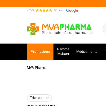
4,7/5
53 avis
MVA Pharma Votre pharmacie en ligne à votre s
Gamme
Promotions
Médicaments
Maison
MVA Pharma
Trier par