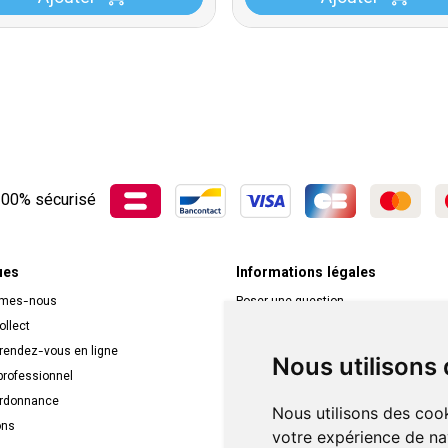
00% sécurisé
ues
Informations légales
mmes-nous
Poser une question
ollect
Déclarer un effet indésirable
 rendez-vous en ligne
Mentions légales
Nous utilisons
rofessionnel
CGV
ordonnance
Données personnelles
Nous utilisons des cook
ons
Cookies
votre expérience de na