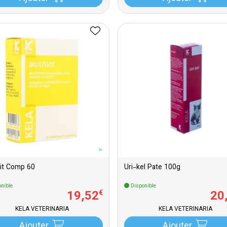
vit Comp 60
Uri-kel Pate 100g
nible
Disponible
19
,
52
20
€
KELA VETERINARIA
KELA VETERINARIA
Ajouter
Ajouter