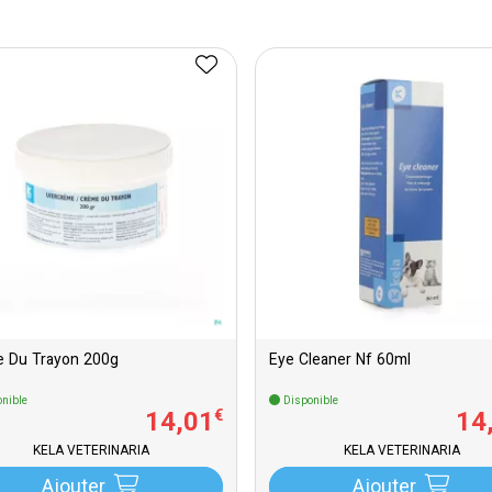
 Du Trayon 200g
Eye Cleaner Nf 60ml
nible
Disponible
14
,
01
14
€
KELA VETERINARIA
KELA VETERINARIA
Ajouter
Ajouter