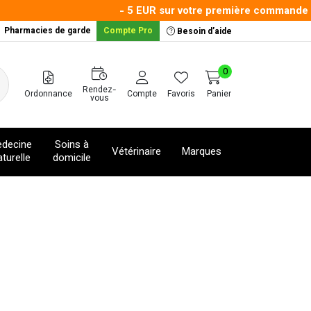
- 5 EUR sur votre première commande avec
Pharmacies de garde
Compte Pro
Besoin d’aide
0
Rendez-
Ordonnance
Compte
Favoris
Panier
vous
decine
Soins à
Vétérinaire
Marques
turelle
domicile