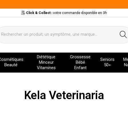
Click & Collect :
votre commande disponible en 3h
ervice
Diététique
Grossesse
Cosmétiques
Seniors
Me
Minceur
Bébé
Beauté
50+
Na
Vitamines
Enfant
Kela Veterinaria