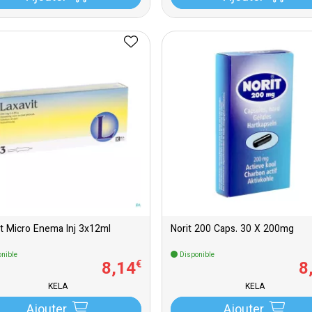
it Micro Enema Inj 3x12ml
Norit 200 Caps. 30 X 200mg
nible
Disponible
8
,
14
8
€
KELA
KELA
Ajouter
Ajouter