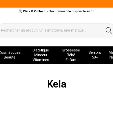
Click & Collect :
votre commande disponible en 3h
ervice
Diététique
Grossesse
Cosmétiques
Seniors
Me
Minceur
Bébé
Beauté
50+
Na
Vitamines
Enfant
Kela