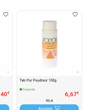
Talc Pur Poudreur 100g
Disponible
,
40
6
,
67
€
€
KELA
Ajouter