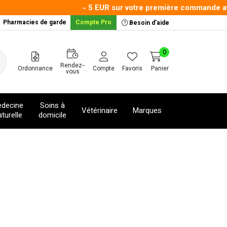
- 5 EUR sur votre première commande avec 
Pharmacies de garde
Compte Pro
Besoin d’aide
0
Rendez-
Ordonnance
Compte
Favoris
Panier
vous
decine
Soins à
Vétérinaire
Marques
turelle
domicile