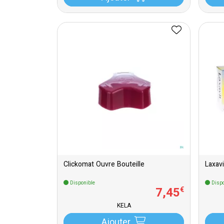
Clickomat Ouvre Bouteille
Laxav
Disponible
Dispo
7
,
45
€
KELA
Ajouter