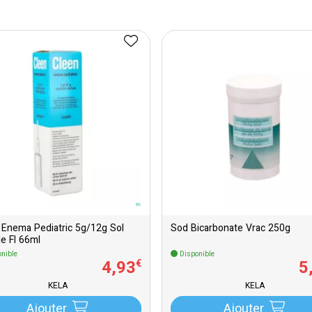
 Enema Pediatric 5g/12g Sol
Sod Bicarbonate Vrac 250g
le Fl 66ml
nible
Disponible
4
,
93
5
€
KELA
KELA
Ajouter
Ajouter