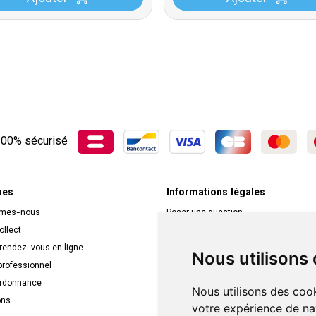
00% sécurisé
ues
Informations légales
mmes-nous
Poser une question
ollect
Déclarer un effet indésirable
 rendez-vous en ligne
Mentions légales
Nous utilisons
rofessionnel
CGV
ordonnance
Données personnelles
Nous utilisons des cook
ons
Cookies
votre expérience de na