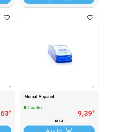
Pilomat Appareil
Disponible
,
63
9
,
39
€
€
KELA
Ajouter