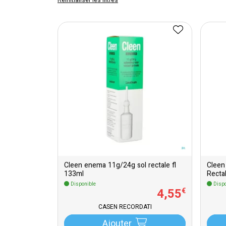
Réinitialiser les filtres
Cleen enema 11g/24g sol rectale fl
Cleen
133ml
Recta
Disponible
Dispo
4
,
55
€
CASEN RECORDATI
Ajouter