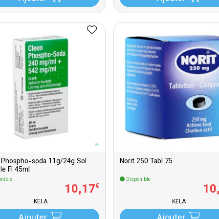
 Phospho-soda 11g/24g Sol
Norit 250 Tabl 75
le Fl 45ml
nible
Disponible
10
,
17
10
€
KELA
KELA
Ajouter
Ajouter