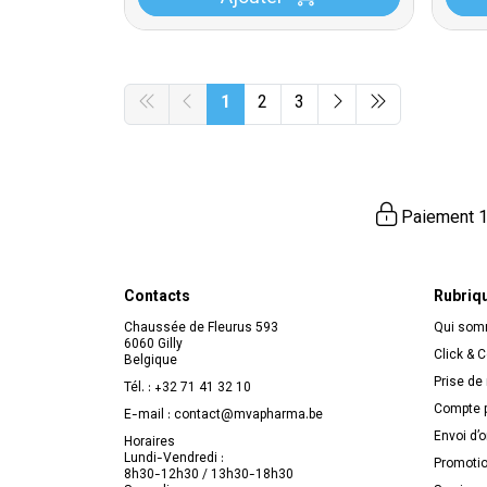
1
2
3
Paiement 1
Contacts
Rubriq
Chaussée de Fleurus 593
Qui so
6060 Gilly
Click & C
Belgique
Prise de
Tél. :
+32 71 41 32 10
Compte p
E-mail :
contact
@
mvapharma.be
Envoi d’
Horaires
Lundi-Vendredi :
Promoti
8h30-12h30 / 13h30-18h30