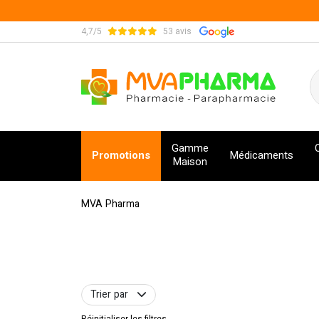
4,7/5
53 avis
MVA Pharma Votre pharmacie en ligne à votre s
Gamme
Promotions
Médicaments
Maison
MVA Pharma
Trier par