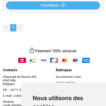
Visualiser
1
Paiement 100% sécurisé
Contacts
Rubriques
Chaussée de Fleurus 593
Qui sommes-nous
6060 Gilly
Click & Collect
Belgique
Prise de rendez-vous en ligne
Tél. :
+32 71 41 32 10
Compte professionnel
E-mail :
contact
@
mvapharma.be
Nous utilisons des
Envoi d’ordonnance
Horaires
Lundi-Vendredi :