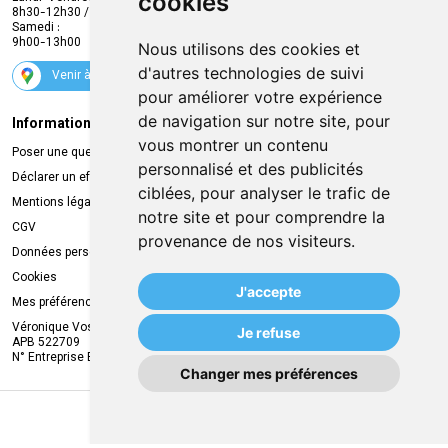
cookies
Promotions
8h30-12h30 / 13h30-18h30
Samedi :
Services
9h00-13h00
Nous utilisons des cookies et
Suivez-nous
d'autres technologies de suivi
Venir à la pharmacie
pour améliorer votre expérience
de navigation sur notre site, pour
Informations légales
Livraison
vous montrer un contenu
Poser une question
Retrait à la pharmacie
personnalisé et des publicités
Déclarer un effet indésirable
Livraison chez vous
ciblées, pour analyser le trafic de
Mentions légales
Livraison dans un Point Relais
notre site et pour comprendre la
CGV
provenance de nos visiteurs.
Données personnelles
Cookies
J'accepte
Mes préférences Cookies
Véronique Vos
Je refuse
APB 522709
N° Entreprise BE0749.944.612
Changer mes préférences
MA REMISE