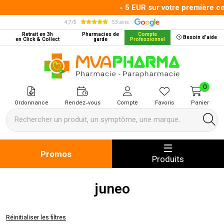
- 5 EUR sur votre première co
4,7/5
53 avis
Retrait en 3h
Pharmacies de
Compte
Besoin d’aide
en Click & Collect
garde
Professionnel
MVA Pharma Votre pharmacie en 
0
Ordonnance
Rendez-vous
Compte
Favoris
Panier
Promos
Produits
juneo
Réinitialiser les filtres