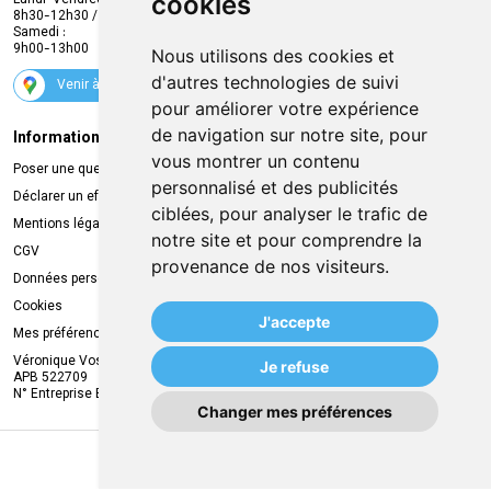
cookies
Lundi-Vendredi :
Promotions
8h30-12h30 / 13h30-18h30
Samedi :
Services
9h00-13h00
Nous utilisons des cookies et
Suivez-nous
d'autres technologies de suivi
Venir à la pharmacie
pour améliorer votre expérience
de navigation sur notre site, pour
Informations légales
Livraison
vous montrer un contenu
Poser une question
Retrait à la pharmacie
personnalisé et des publicités
Déclarer un effet indésirable
Livraison chez vous
ciblées, pour analyser le trafic de
Mentions légales
Livraison dans un Point Relais
notre site et pour comprendre la
CGV
provenance de nos visiteurs.
Données personnelles
Cookies
J'accepte
Mes préférences Cookies
Véronique Vos
Je refuse
APB 522709
N° Entreprise BE0749.944.612
Changer mes préférences
MA REMISE