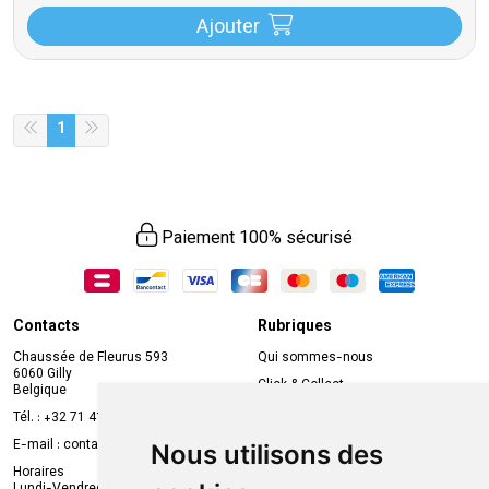
Ajouter
1
Paiement 100% sécurisé
Contacts
Rubriques
Chaussée de Fleurus 593
Qui sommes-nous
6060 Gilly
Click & Collect
Belgique
Prise de rendez-vous en ligne
Tél. :
+32 71 41 32 10
Compte professionnel
E-mail :
contact
@
mvapharma.be
Nous utilisons des
Envoi d’ordonnance
Horaires