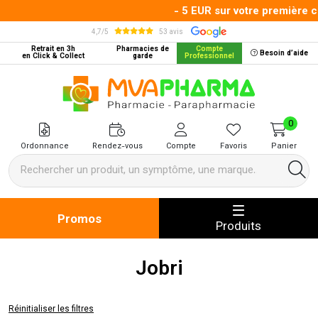
- 5 EUR sur votre première c
4,7/5
53 avis
Retrait en 3h
Pharmacies de
Compte
Besoin d’aide
en Click & Collect
garde
Professionnel
MVA Pharma Votre pharmacie en 
0
Ordonnance
Rendez-vous
Compte
Favoris
Panier
Promos
Produits
Jobri
Réinitialiser les filtres