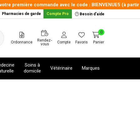
re première commande avec le code : BIENVENUE5 (à partir de 
Pharmacies de garde
Compte Pro
Besoin d’aide
0
Rendez-
Ordonnance
Compte
Favoris
Panier
vous
decine
Soins à
Vétérinaire
Marques
turelle
domicile