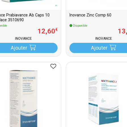
nce Prabiavance Ab Caps 10
Inovance Zinc Comp 60
lace 3510690
nible
Disponible
12
,
60
13
€
INOVANCE
INOVANCE
Ajouter
Ajouter