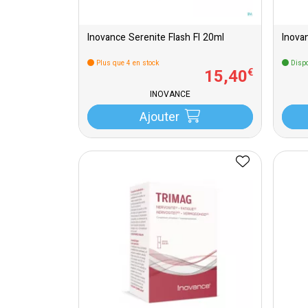
Inovance Serenite Flash Fl 20ml
Inova
Plus que 4 en stock
Dispo
15
,
40
€
INOVANCE
Ajouter