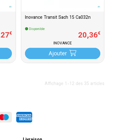
Inovance Transit Sach 15 Ca032n
Disponible
,
27
20
,
36
€
€
INOVANCE
Ajouter
Affichage 1-12 des 35 articles
Livraison