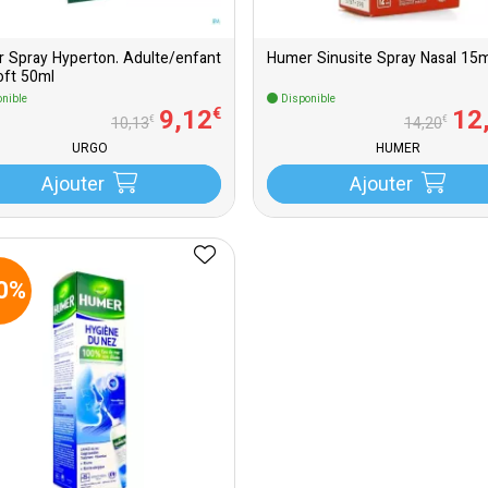
 Spray Hyperton. Adulte/enfant
Humer Sinusite Spray Nasal 15m
oft 50ml
nible
Disponible
9
,
12
12
€
€
€
10
,
13
14
,
20
URGO
HUMER
Ajouter
Ajouter
0%