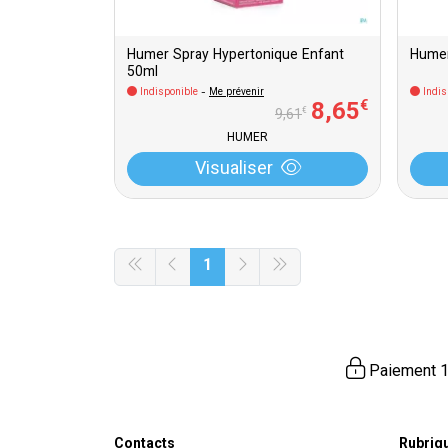
Humer Spray Hypertonique Enfant
Humer
50ml
Indisponible
-
Me prévenir
Indis
8
,
65
€
€
9
,
61
HUMER
Visualiser
1
Paiement 1
Contacts
Rubriq