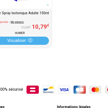
 Spray Isotonique Adulte 150ml
ponible
-
Me prévenir
10
,
79
€
€
11
,
99
HUMER
Visualiser
00% sécurisé
ues
Informations légales