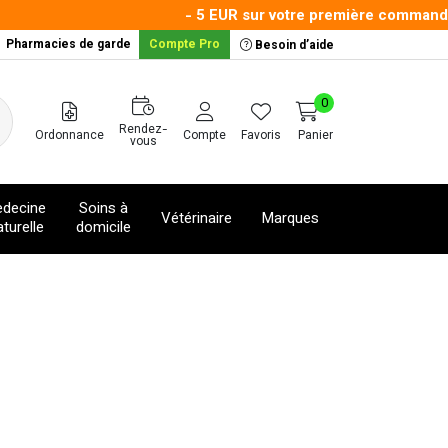
- 5 EUR sur votre première commande av
Pharmacies de garde
Compte Pro
Besoin d’aide
0
Rendez-
Ordonnance
Compte
Favoris
Panier
vous
decine
Soins à
Vétérinaire
Marques
turelle
domicile