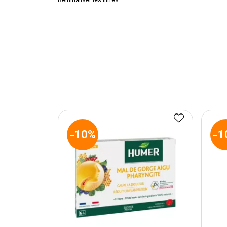
Réinitialiser les filtres
-10%
-1