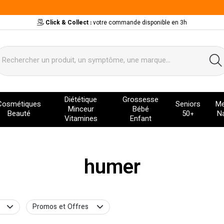
Click & Collect :
votre commande disponible en 3h
ervice
Diététique
Grossesse
Cosmétiques
Seniors
Me
Minceur
Bébé
Beauté
50+
Na
Vitamines
Enfant
humer
Promos et Offres