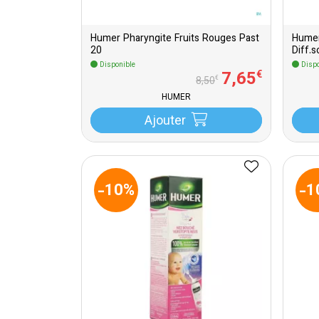
Humer Pharyngite Fruits Rouges Past
Humer
20
Diff.s
Disponible
Dispo
7
,
65
€
€
8
,
50
HUMER
Ajouter
-10%
-1