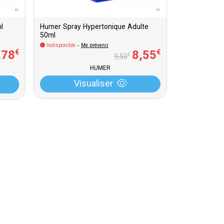
l
Humer Spray Hypertonique Adulte
50ml
Indisponible
-
Me prévenir
,
78
8
,
55
€
€
€
9
,
50
HUMER
Visualiser