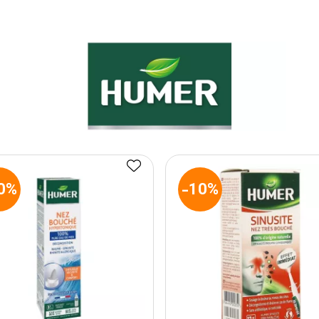
0%
-10%