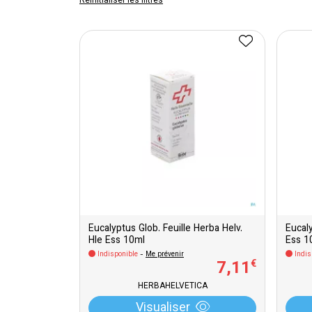
Réinitialiser les filtres
Eucalyptus Glob. Feuille Herba Helv.
Eucaly
Hle Ess 10ml
Ess 1
Indisponible
-
Me prévenir
Indis
7
,
11
€
HERBAHELVETICA
Visualiser