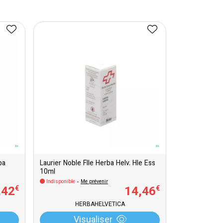
ba
Laurier Noble Flle Herba Helv. Hle Ess
10ml
Indisponible
-
Me prévenir
,
42
14
,
46
€
€
HERBAHELVETICA
Visualiser