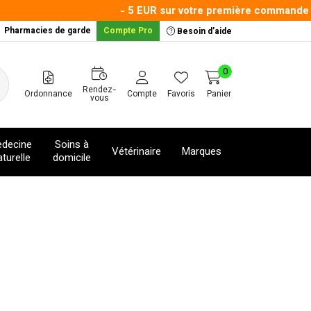
- 5 EUR sur votre première commande ave
Pharmacies de garde
Compte Pro
Besoin d’aide
0
Rendez-
Ordonnance
Compte
Favoris
Panier
vous
decine
Soins à
Vétérinaire
Marques
turelle
domicile