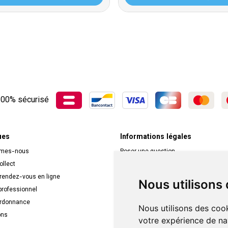
00% sécurisé
ues
Informations légales
mmes-nous
Poser une question
ollect
Déclarer un effet indésirable
 rendez-vous en ligne
Mentions légales
Nous utilisons
rofessionnel
CGV
ordonnance
Données personnelles
Nous utilisons des cook
ons
Cookies
votre expérience de na