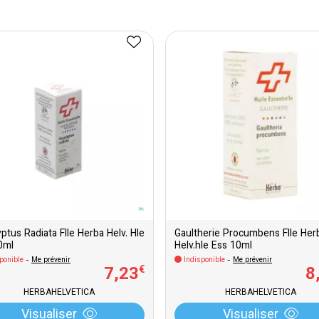
ptus Radiata Flle Herba Helv. Hle
Gaultherie Procumbens Flle Her
0ml
Helv.hle Ess 10ml
ponible
-
Me prévenir
Indisponible
-
Me prévenir
7
,
23
8
€
HERBAHELVETICA
HERBAHELVETICA
Visualiser
Visualiser