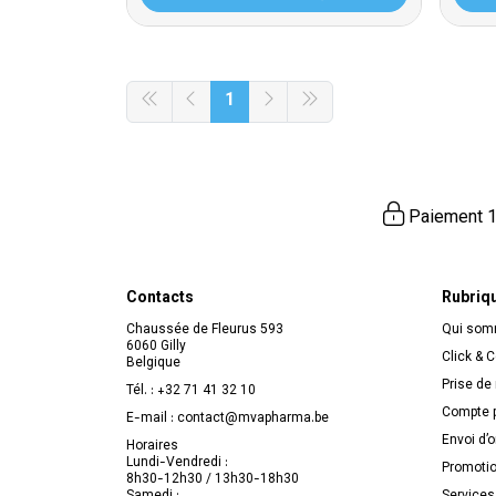
1
Paiement 1
Contacts
Rubriq
Chaussée de Fleurus 593
Qui so
6060 Gilly
Click & C
Belgique
Prise de
Tél. :
+32 71 41 32 10
Compte p
E-mail :
contact
@
mvapharma.be
Envoi d’
Horaires
Lundi-Vendredi :
Promoti
8h30-12h30 / 13h30-18h30