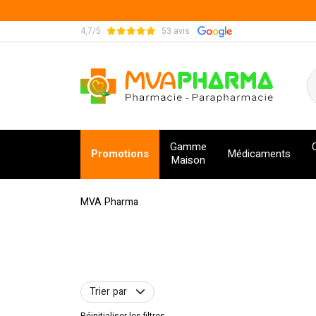
4,7/5
53 avis
MVA Pharma Votre pharmacie en ligne à votre s
Gamme
Promotions
Médicaments
Maison
MVA Pharma
Trier par