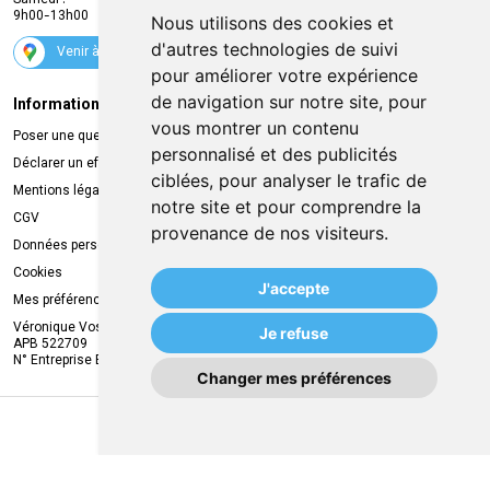
Samedi :
Services
9h00-13h00
Nous utilisons des cookies et
Suivez-nous
d'autres technologies de suivi
Venir à la pharmacie
pour améliorer votre expérience
de navigation sur notre site, pour
Informations légales
Livraison
vous montrer un contenu
Poser une question
Retrait à la pharmacie
personnalisé et des publicités
Déclarer un effet indésirable
Livraison chez vous
ciblées, pour analyser le trafic de
Mentions légales
Livraison dans un Point Relais
notre site et pour comprendre la
CGV
provenance de nos visiteurs.
Données personnelles
Cookies
J'accepte
Mes préférences Cookies
Véronique Vos
Je refuse
APB 522709
N° Entreprise BE0749.944.612
Changer mes préférences
MA REMISE