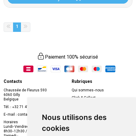
1
Paiement 100% sécurisé
Contacts
Rubriques
Chaussée de Fleurus 593
Qui sommes-nous
6060 Gilly
Click & Collect
Belgique
Prise de rendez-vous en ligne
Tél. :
+32 71 41 32 10
Compte professionnel
E-mail :
contact
@
mvapharma.be
Nous utilisons des
Envoi d’ordonnance
Horaires
cookies
Lundi-Vendredi :
Promotions
8h30-12h30 / 13h30-18h30