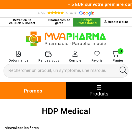
- 5 EUR sur votre première com
4,7/5
53 avis
Retrait en 3h
Pharmacies de
Compte
Besoin d’aide
en Click & Collect
garde
Professionnel
MVA Pharma Votre pharmacie en 
0
Ordonnance
Rendez-vous
Compte
Favoris
Panier
Promos
Produits
HDP Medical
Réinitialiser les filtres