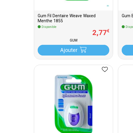
Gum Fil Dentaire Weave Waxed
Gum B
Menthe 1855
Disponible
Dispo
2
,
77
€
GUM
Ajouter