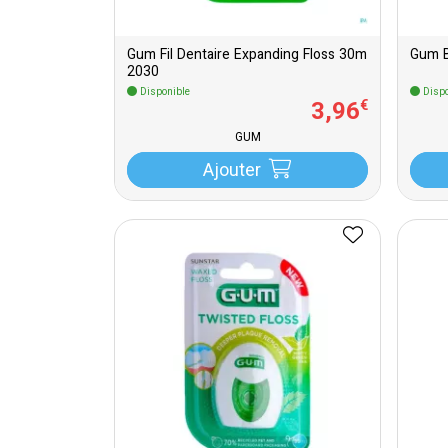
Gum Fil Dentaire Expanding Floss 30m
Gum B
2030
Disponible
Dispo
3
,
96
€
GUM
Ajouter