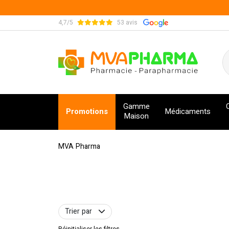
4,7/5
53 avis
MVA Pharma Votre pharmacie en ligne à votre s
Gamme
Promotions
Médicaments
Maison
MVA Pharma
Trier par