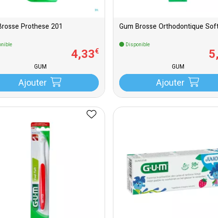
rosse Prothese 201
Gum Brosse Orthodontique Sof
nible
Disponible
4
,
33
5
€
GUM
GUM
Ajouter
Ajouter