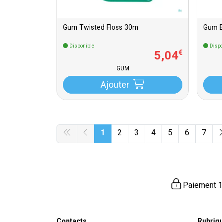
Gum Twisted Floss 30m
Gum B
Disponible
Dispo
5
,
04
€
GUM
Ajouter
1
2
3
4
5
6
7
Paiement 1
Contacts
Rubriq