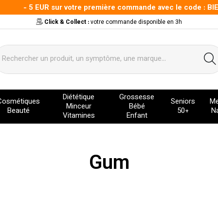
- 5 EUR sur votre première commande avec le code : BIENVE
Click & Collect :
votre commande disponible en 3h
ervice
Diététique
Grossesse
Cosmétiques
Seniors
Me
Minceur
Bébé
Beauté
50+
Na
Vitamines
Enfant
Gum