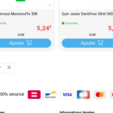
rosse Monotouffe 308
Gum Junior Dentifrice 50ml 30
nible
Disponible
5
,
24
5
€
GUM
GUM
Ajouter
Ajouter
00% sécurisé
ues
Informations légales