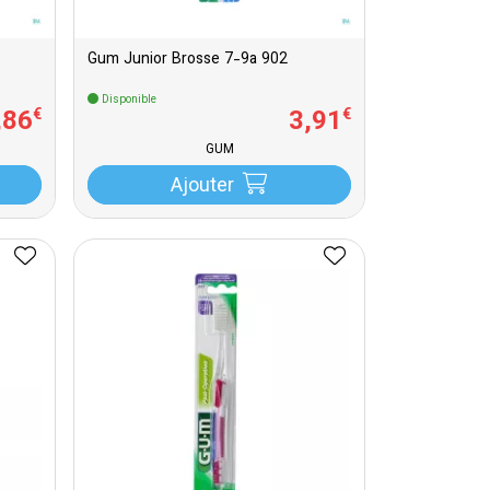
Gum Junior Brosse 7-9a 902
Disponible
,
86
3
,
91
€
€
GUM
Ajouter