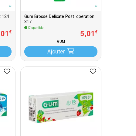
t 124
Gum Brosse Delicate Post-operation
317
Disponible
,
01
5
,
01
€
€
GUM
Ajouter