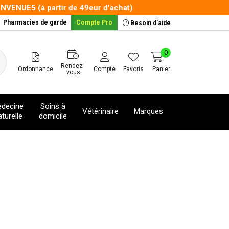
NUE5 (à partir de 49eur d'achat)
Pharmacies de garde
Compte Pro
Besoin d’aide
0
Rendez-
Ordonnance
Compte
Favoris
Panier
vous
decine
Soins à
Vétérinaire
Marques
turelle
domicile