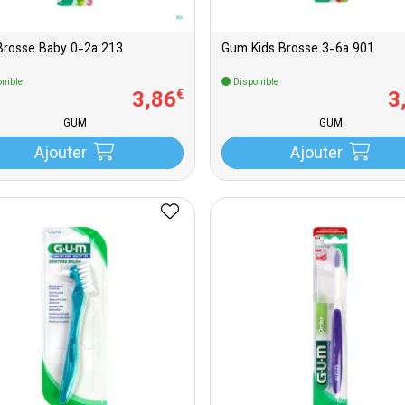
rosse Baby 0-2a 213
Gum Kids Brosse 3-6a 901
nible
Disponible
3
,
86
3
€
GUM
GUM
Ajouter
Ajouter