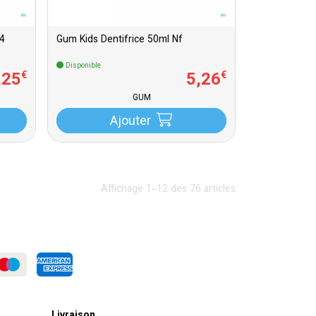
04
Gum Kids Dentifrice 50ml Nf
Disponible
,
25
5
,
26
€
€
GUM
Ajouter
Affichage 1-12 des 76 articles
Livraison