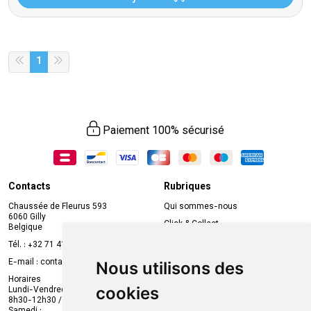
1
Paiement 100% sécurisé
Contacts
Rubriques
Chaussée de Fleurus 593
Qui sommes-nous
6060 Gilly
Click & Collect
Belgique
Prise de rendez-vous en ligne
Tél. :
+32 71 41 32 10
Compte professionnel
E-mail :
contact
@
mvapharma.be
Nous utilisons des
Envoi d’ordonnance
Horaires
cookies
Lundi-Vendredi :
Promotions
8h30-12h30 / 13h30-18h30