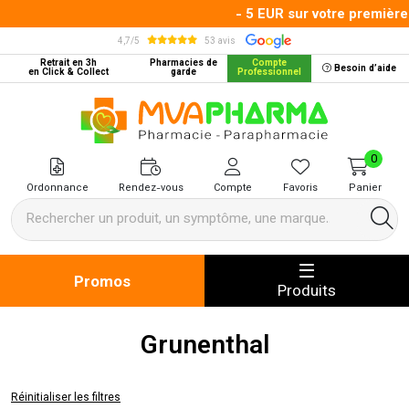
- 5 EUR sur votre première
4,7/5
53 avis
Retrait en 3h
Pharmacies de
Compte
Besoin d’aide
en Click & Collect
garde
Professionnel
MVA Pharma Votre pharmacie en 
0
Ordonnance
Rendez-vous
Compte
Favoris
Panier
Promos
Produits
Grunenthal
Réinitialiser les filtres