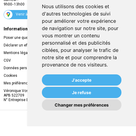
Samedi :
Services
9h00-13h00
Nous utilisons des cookies et
Suivez-nous
d'autres technologies de suivi
Venir à la pharmacie
pour améliorer votre expérience
de navigation sur notre site, pour
Informations légales
Livraison
vous montrer un contenu
Poser une question
Retrait à la pharmacie
personnalisé et des publicités
Déclarer un effet indésirable
Livraison chez vous
ciblées, pour analyser le trafic de
Mentions légales
Livraison dans un Point Relais
notre site et pour comprendre la
CGV
provenance de nos visiteurs.
Données personnelles
Cookies
J'accepte
Mes préférences Cookies
Véronique Vos
Je refuse
APB 522709
N° Entreprise BE0749.944.612
Changer mes préférences
MA REMISE