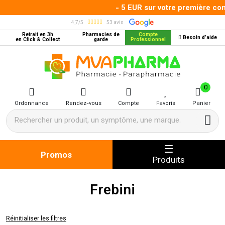
- 5 EUR sur votre première com
4,7/5
53 avis
Retrait en 3h
Pharmacies de
Compte
Besoin d’aide
en Click & Collect
garde
Professionnel
MVA Pharma Votre pharmacie en 
0
Ordonnance
Rendez-vous
Compte
Favoris
Panier
Promos
Produits
Frebini
Réinitialiser les filtres