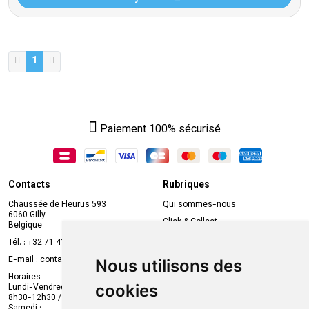
1
Paiement 100% sécurisé
Contacts
Rubriques
Chaussée de Fleurus 593
Qui sommes-nous
6060 Gilly
Click & Collect
Belgique
Prise de rendez-vous en ligne
Tél. :
+32 71 41 32 10
Compte professionnel
E-mail :
contact
@
mvapharma.be
Nous utilisons des
Envoi d’ordonnance
Horaires
cookies
Lundi-Vendredi :
Promotions
8h30-12h30 / 13h30-18h30
Samedi :
Services