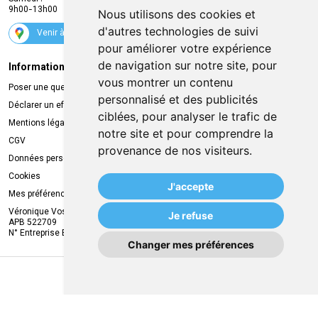
9h00-13h00
Nous utilisons des cookies et
Suivez-nous
d'autres technologies de suivi
Venir à la pharmacie
pour améliorer votre expérience
de navigation sur notre site, pour
Informations légales
Livraison
vous montrer un contenu
Poser une question
Retrait à la pharmacie
personnalisé et des publicités
Déclarer un effet indésirable
Livraison chez vous
ciblées, pour analyser le trafic de
Mentions légales
Livraison dans un Point Relais
notre site et pour comprendre la
CGV
provenance de nos visiteurs.
Données personnelles
Cookies
J'accepte
Mes préférences Cookies
Véronique Vos
Je refuse
APB 522709
N° Entreprise BE0749.944.612
Changer mes préférences
MA REMISE