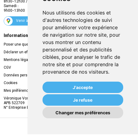
8h30-12h30 / 13h30-18h30
Samedi :
Services
9h00-13h00
Nous utilisons des cookies et
Suivez-nous
d'autres technologies de suivi
Venir à la pharmacie
pour améliorer votre expérience
de navigation sur notre site, pour
Informations légales
Livraison
vous montrer un contenu
Poser une question
Retrait à la pharmacie
personnalisé et des publicités
Déclarer un effet indésirable
Livraison chez vous
ciblées, pour analyser le trafic de
Mentions légales
Livraison dans un Point Relais
notre site et pour comprendre la
CGV
provenance de nos visiteurs.
Données personnelles
Cookies
J'accepte
Mes préférences Cookies
Véronique Vos
Je refuse
APB 522709
N° Entreprise BE0749.944.612
Changer mes préférences
MA REMISE