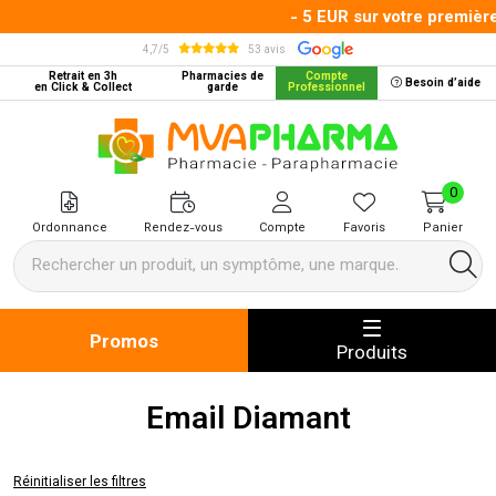
- 5 EUR sur votre première
4,7/5
53 avis
Retrait en 3h
Pharmacies de
Compte
Besoin d’aide
en Click & Collect
garde
Professionnel
MVA Pharma Votre pharmacie en 
0
Ordonnance
Rendez-vous
Compte
Favoris
Panier
Promos
Produits
Email Diamant
Réinitialiser les filtres