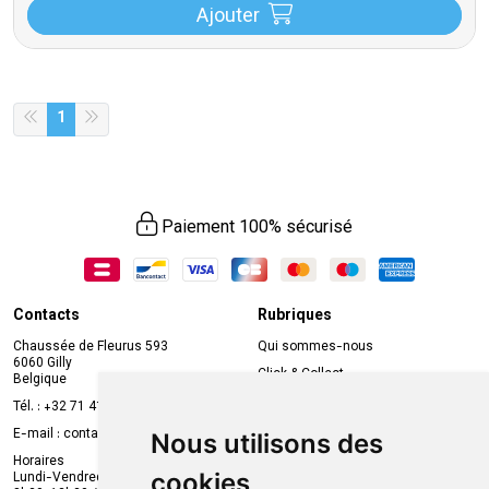
Ajouter
1
Paiement 100% sécurisé
Contacts
Rubriques
Chaussée de Fleurus 593
Qui sommes-nous
6060 Gilly
Click & Collect
Belgique
Prise de rendez-vous en ligne
Tél. :
+32 71 41 32 10
Compte professionnel
E-mail :
contact
@
mvapharma.be
Nous utilisons des
Envoi d’ordonnance
Horaires
cookies
Lundi-Vendredi :
Promotions