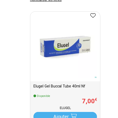
Réinitialiser les filtres
Elugel Gel Buccal Tube 40ml Nf
Disponible
7
,
00
€
ELUGEL
Ajouter