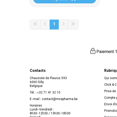
1
Paiement 1
Contacts
Rubriq
Chaussée de Fleurus 593
Qui so
6060 Gilly
Click & C
Belgique
Prise de
Tél. :
+32 71 41 32 10
Compte p
E-mail :
contact
@
mvapharma.be
Envoi d’
Horaires
Lundi-Vendredi :
Promoti
8h30-12h30 / 13h30-18h30