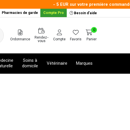
- 5 EUR sur votre première commande a
Pharmacies de garde
Compte Pro
Besoin d’aide
0
Rendez-
Ordonnance
Compte
Favoris
Panier
vous
decine
Soins à
Vétérinaire
Marques
turelle
domicile