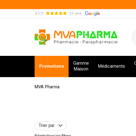
4,7/5
53 avis
MVA Pharma Votre pharmacie en ligne à votre s
Gamme
Promotions
Médicaments
Maison
MVA Pharma
Trier par