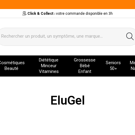
Click & Collect :
votre commande disponible en 3h
ervice
Diététique
Grossesse
Cosmétiques
Seniors
Me
Minceur
Bébé
Beauté
50+
Na
Vitamines
Enfant
EluGel