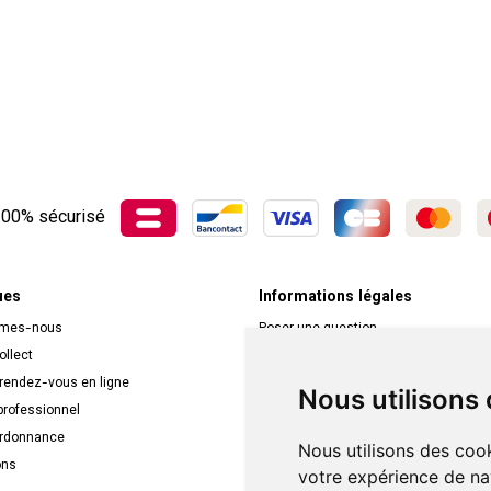
00% sécurisé
ues
Informations légales
mmes-nous
Poser une question
ollect
Déclarer un effet indésirable
 rendez-vous en ligne
Mentions légales
Nous utilisons
rofessionnel
CGV
ordonnance
Données personnelles
Nous utilisons des cook
ons
Cookies
votre expérience de na