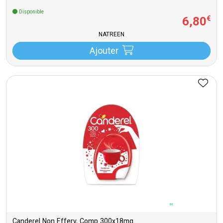
Disponible
6
,
80
€
NATREEN
Ajouter
Canderel Non Efferv. Comp 300x18mg