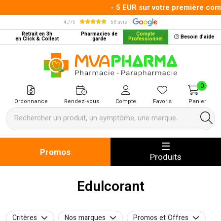
- 5 EUR sur votre première comma
4,7/5
53 avis
Retrait en 3h
Pharmacies de
Compte
Besoin d’aide
en Click & Collect
garde
Professionnel
MVA Pharma Votre pharmacie en 
0
Ordonnance
Rendez-vous
Compte
Favoris
Panier
Promos
Produits
Edulcorant
Critères
Nos marques
Promos et Offres