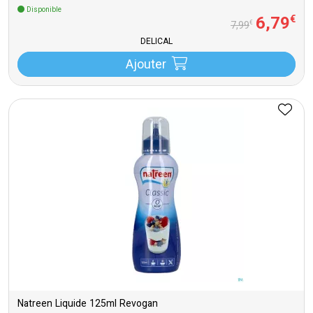
Disponible
6
,
79
€
€
7
,
99
DELICAL
Ajouter
Natreen Liquide 125ml Revogan