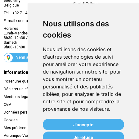
6060 Gilly
Click & Collect
Belgique
Prise de rendez-vous en ligne
Tél. :
+32 71 41 32 10
Compte professionnel
E-mail :
contact
@
mvapharma.be
Nous utilisons des
Envoi d’ordonnance
Horaires
cookies
Lundi-Vendredi :
Promotions
8h30-12h30 / 13h30-18h30
Samedi :
Services
9h00-13h00
Nous utilisons des cookies et
Suivez-nous
d'autres technologies de suivi
Venir à la pharmacie
pour améliorer votre expérience
de navigation sur notre site, pour
Informations légales
Livraison
vous montrer un contenu
Poser une question
Retrait à la pharmacie
personnalisé et des publicités
Déclarer un effet indésirable
Livraison chez vous
ciblées, pour analyser le trafic de
Mentions légales
Livraison dans un Point Relais
notre site et pour comprendre la
CGV
provenance de nos visiteurs.
Données personnelles
Cookies
J'accepte
Mes préférences Cookies
Véronique Vos
Je refuse