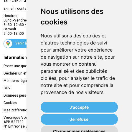
Prise de rendez-vous en ligne
Tél. :
+32 71 41 32 10
Compte professionnel
E-mail :
contact
@
mvapharma.be
Nous utilisons des
Envoi d’ordonnance
Horaires
cookies
Lundi-Vendredi :
Promotions
8h30-12h30 / 13h30-18h30
Samedi :
Services
9h00-13h00
Nous utilisons des cookies et
Suivez-nous
d'autres technologies de suivi
Venir à la pharmacie
pour améliorer votre expérience
de navigation sur notre site, pour
Informations légales
Livraison
vous montrer un contenu
Poser une question
Retrait à la pharmacie
personnalisé et des publicités
Déclarer un effet indésirable
Livraison chez vous
ciblées, pour analyser le trafic de
Mentions légales
Livraison dans un Point Relais
notre site et pour comprendre la
CGV
provenance de nos visiteurs.
Données personnelles
Cookies
J'accepte
Mes préférences Cookies
Véronique Vos
Je refuse
APB 522709
N° Entreprise BE0749.944.612
Changer mes préférences