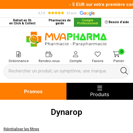
- 5 EUR sur votre première comm
4,7/5
53 avis
Retrait en 3h
Pharmacies de
Compte
Besoin d’aide
en Click & Collect
garde
Professionnel
MVA Pharma Votre pharmacie en 
0
Ordonnance
Rendez-vous
Compte
Favoris
Panier
Promos
Produits
Dynarop
Réinitialiser les filtres