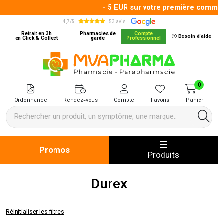
- 5 EUR sur votre première command
4,7/5
53 avis
Retrait en 3h
Pharmacies de
Compte
Besoin d’aide
en Click & Collect
garde
Professionnel
MVA Pharma Votre pharmacie en 
0
Ordonnance
Rendez-vous
Compte
Favoris
Panier
Promos
Produits
Durex
Réinitialiser les filtres