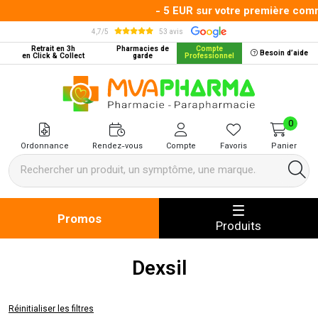
- 5 EUR sur votre première comma
4,7/5
53 avis
Retrait en 3h
Pharmacies de
Compte
Besoin d’aide
en Click & Collect
garde
Professionnel
MVA Pharma Votre pharmacie en 
0
Ordonnance
Rendez-vous
Compte
Favoris
Panier
Promos
Produits
Dexsil
Réinitialiser les filtres