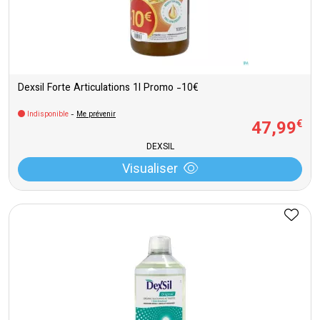
Dexsil Forte Articulations 1l Promo -10€
Indisponible
-
Me prévenir
47
,
99
€
DEXSIL
Visualiser