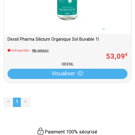
Dexsil Pharma Silicium Organique Sol Buvable 1l
Indisponible
-
Me prévenir
53
,
09
€
DEXSIL
Visualiser
1
Paiement 100% sécurisé