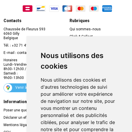
Contacts
Rubriques
Chaussée de Fleurus 593
Qui sommes-nous
6060 Gilly
Click & Collect
Belgique
Prise de rendez-vous en ligne
Tél. :
+32 71 41 32 10
Compte professionnel
E-mail :
contact
@
mvapharma.be
Nous utilisons des
Envoi d’ordonnance
Horaires
cookies
Lundi-Vendredi :
Promotions
8h30-12h30 / 13h30-18h30
Samedi :
Services
9h00-13h00
Nous utilisons des cookies et
Suivez-nous
d'autres technologies de suivi
Venir à la pharmacie
pour améliorer votre expérience
de navigation sur notre site, pour
Informations légales
Livraison
vous montrer un contenu
Poser une question
Retrait à la pharmacie
personnalisé et des publicités
Déclarer un effet indésirable
Livraison chez vous
ciblées, pour analyser le trafic de
Mentions légales
Livraison dans un Point Relais
notre site et pour comprendre la