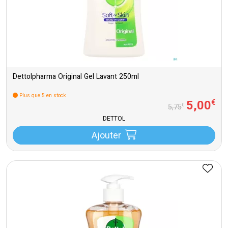
Dettolpharma Original Gel Lavant 250ml
Plus que 5 en stock
5
,
00
€
€
5
,
75
DETTOL
Ajouter