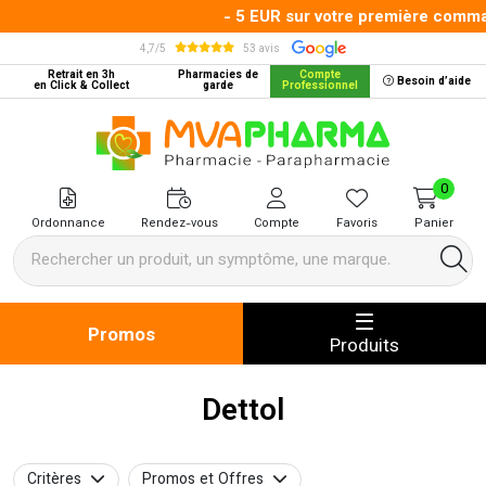
- 5 EUR sur votre première command
4,7/5
53 avis
Retrait en 3h
Pharmacies de
Compte
Besoin d’aide
en Click & Collect
garde
Professionnel
MVA Pharma Votre pharmacie en 
0
Ordonnance
Rendez-vous
Compte
Favoris
Panier
Promos
Produits
Dettol
Critères
Promos et Offres