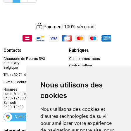
Paiement 100% sécurisé
Contacts
Rubriques
Chaussée de Fleurus 593
Qui sommes-nous
6060 Gilly
Click & Collect
Belgique
Prise de rendez-vous en ligne
Tél. :
+32 71 41 32 10
Compte professionnel
E-mail :
contact
@
mvapharma.be
Nous utilisons des
Envoi d’ordonnance
Horaires
cookies
Lundi-Vendredi :
Promotions
8h30-12h30 / 13h30-18h30
Samedi :
Services
9h00-13h00
Nous utilisons des cookies et
Suivez-nous
d'autres technologies de suivi
Venir à la pharmacie
pour améliorer votre expérience
de navigation sur notre site, pour