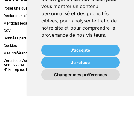
Informations légales
Livraison
vous montrer un contenu
Poser une question
Retrait à la pharmacie
personnalisé et des publicités
Déclarer un effet indésirable
Livraison chez vous
ciblées, pour analyser le trafic de
Mentions légales
Livraison dans un Point Relais
notre site et pour comprendre la
CGV
provenance de nos visiteurs.
Données personnelles
Cookies
J'accepte
Mes préférences Cookies
Véronique Vos
Je refuse
APB 522709
N° Entreprise BE0749.944.612
Changer mes préférences
MA REMISE
© 2026 MVAPharma
Tous droits réservés
Apotekisto