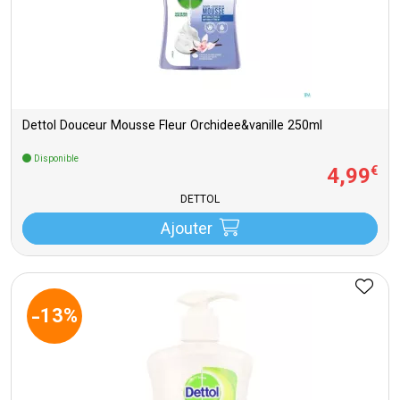
Dettol Douceur Mousse Fleur Orchidee&vanille 250ml
Disponible
4
,
99
€
DETTOL
Ajouter
-13%