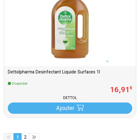
Dettolpharma Desinfectant Liquide Surfaces 1l
Disponible
16
,
91
€
DETTOL
Ajouter
1
2