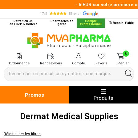
- 5 EUR sur votre première c
4,7/5
53 avis
Retrait en 3h
Pharmacies de
Compte
Besoin d’aide
en Click & Collect
garde
Professionnel
MVA Pharma Votre pharmacie en 
0
Ordonnance
Rendez-vous
Compte
Favoris
Panier
Promos
Produits
Dermat Medical Supplies
Réinitialiser les filtres