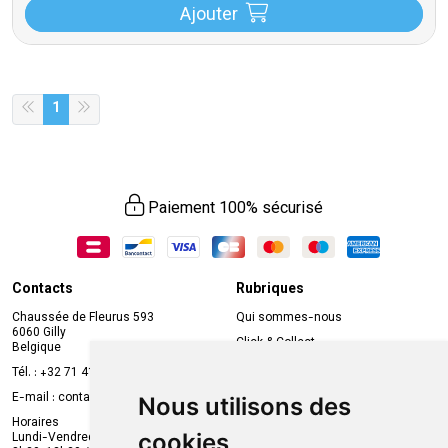
Ajouter
1
Paiement 100% sécurisé
Contacts
Rubriques
Chaussée de Fleurus 593
Qui sommes-nous
6060 Gilly
Click & Collect
Belgique
Prise de rendez-vous en ligne
Tél. :
+32 71 41 32 10
Compte professionnel
E-mail :
contact
@
mvapharma.be
Nous utilisons des
Envoi d’ordonnance
Horaires
cookies
Lundi-Vendredi :
Promotions