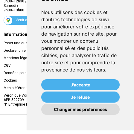
8h30-12h30 / 13h30-18h30
Samedi :
Services
9h00-13h00
Nous utilisons des cookies et
Suivez-nous
d'autres technologies de suivi
Venir à la pharmacie
pour améliorer votre expérience
de navigation sur notre site, pour
Informations légales
Livraison
vous montrer un contenu
Poser une question
Retrait à la pharmacie
personnalisé et des publicités
Déclarer un effet indésirable
Livraison chez vous
ciblées, pour analyser le trafic de
Mentions légales
Livraison dans un Point Relais
notre site et pour comprendre la
CGV
provenance de nos visiteurs.
Données personnelles
Cookies
J'accepte
Mes préférences Cookies
Véronique Vos
Je refuse
APB 522709
N° Entreprise BE0749.944.612
Changer mes préférences
MA REMISE