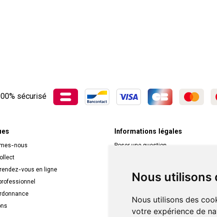
00% sécurisé
ues
Informations légales
mmes-nous
Poser une question
ollect
Déclarer un effet indésirable
 rendez-vous en ligne
Mentions légales
Nous utilisons
rofessionnel
CGV
ordonnance
Données personnelles
Nous utilisons des cook
ons
Cookies
votre expérience de na