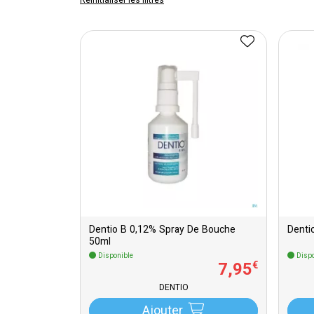
Réinitialiser les filtres
Dentio B 0,12% Spray De Bouche
Denti
50ml
Disponible
Dispo
7
,
95
€
DENTIO
Ajouter