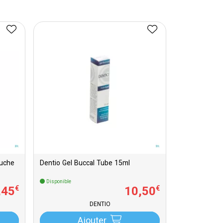
ouche
Dentio Gel Buccal Tube 15ml
Disponible
,
45
10
,
50
€
€
DENTIO
Ajouter