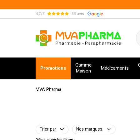
4,7/5
53 avis
MVA Pharma Votre pharmacie en ligne à votre s
Gamme
Promotions
Médicaments
Maison
MVA Pharma
Trier par
Nos marques