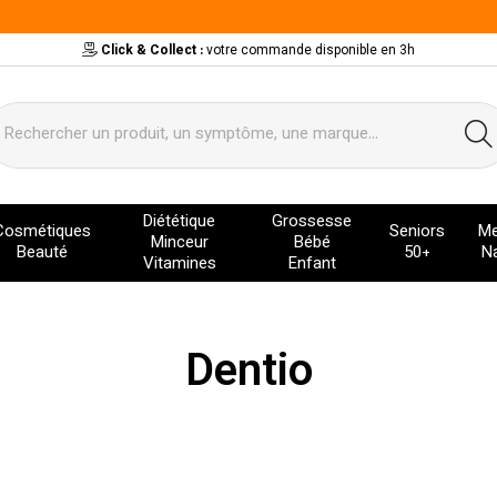
Click & Collect :
votre commande disponible en 3h
ervice
Diététique
Grossesse
Cosmétiques
Seniors
Me
Minceur
Bébé
Beauté
50+
Na
Vitamines
Enfant
Dentio