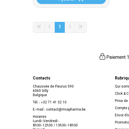
1
Paiement 1
Contacts
Rubriq
Chaussée de Fleurus 593
Qui so
6060 Gilly
Click & C
Belgique
Prise de
Tél. :
+32 71 41 32 10
Compte p
E-mail :
contact
@
mvapharma.be
Envoi d’
Horaires
Lundi-Vendredi :
Promoti
8h30-12h30 / 13h30-18h30