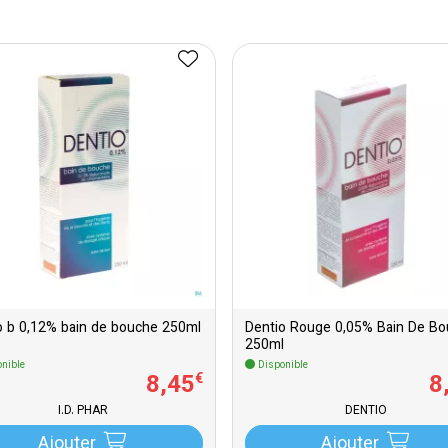
o b 0,12% bain de bouche 250ml
Dentio Rouge 0,05% Bain De B
250ml
nible
Disponible
8
,
45
8
€
I.D. PHAR
DENTIO
Ajouter
Ajouter