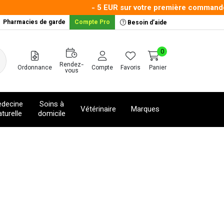
- 5 EUR sur votre première commande av
Pharmacies de garde
Compte Pro
Besoin d’aide
0
Rendez-
Ordonnance
Compte
Favoris
Panier
vous
decine
Soins à
Vétérinaire
Marques
turelle
domicile