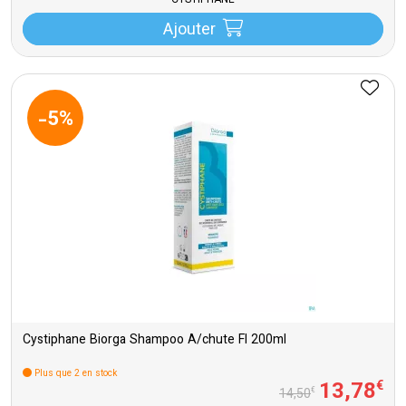
CYSTIPHANE
Ajouter
-5%
Cystiphane Biorga Shampoo A/chute Fl 200ml
Plus que 2 en stock
13
,
78
€
€
14
,
50