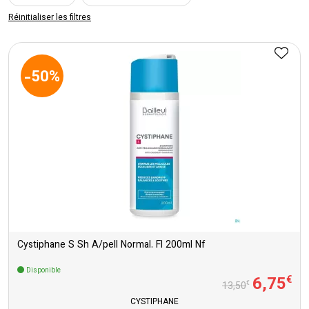
Réinitialiser les filtres
-50%
Cystiphane S Sh A/pell Normal. Fl 200ml Nf
Disponible
6
,
75
€
€
13
,
50
CYSTIPHANE