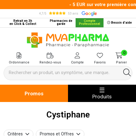
- 5 EUR sur votre première comm
4,7/5
53 avis
Retrait en 3h
Pharmacies de
Compte
Besoin d’aide
en Click & Collect
garde
Professionnel
MVA Pharma Votre pharmacie en 
0
Ordonnance
Rendez-vous
Compte
Favoris
Panier
Promos
Produits
Cystiphane
Critères
Promos et Offres