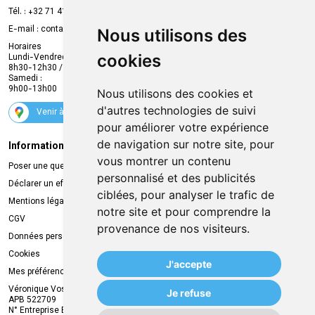
Prise de rendez-vous en ligne
Tél. :
+32 71 41 32 10
Compte professionnel
E-mail :
contact
@
mvapharma.be
Nous utilisons des
Envoi d’ordonnance
Horaires
cookies
Lundi-Vendredi :
Promotions
8h30-12h30 / 13h30-18h30
Samedi :
Services
9h00-13h00
Nous utilisons des cookies et
Suivez-nous
d'autres technologies de suivi
Venir à la pharmacie
pour améliorer votre expérience
de navigation sur notre site, pour
Informations légales
Livraison
vous montrer un contenu
Poser une question
Retrait à la pharmacie
personnalisé et des publicités
Déclarer un effet indésirable
Livraison chez vous
ciblées, pour analyser le trafic de
Mentions légales
Livraison dans un Point Relais
notre site et pour comprendre la
CGV
provenance de nos visiteurs.
Données personnelles
Cookies
J'accepte
Mes préférences Cookies
Véronique Vos
Je refuse
APB 522709
N° Entreprise BE0749.944.612