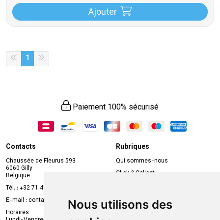
Ajouter
1
Paiement 100% sécurisé
Contacts
Rubriques
Chaussée de Fleurus 593
Qui sommes-nous
6060 Gilly
Click & Collect
Belgique
Prise de rendez-vous en ligne
Tél. :
+32 71 41 32 10
Compte professionnel
E-mail :
contact
@
mvapharma.be
Nous utilisons des
Envoi d’ordonnance
Horaires