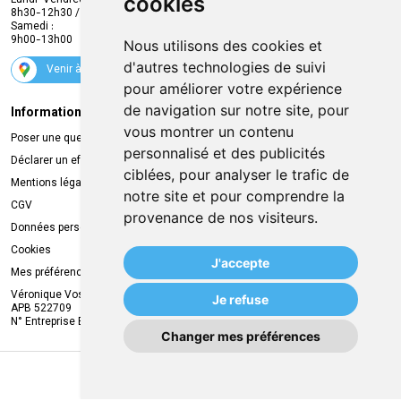
cookies
Lundi-Vendredi :
Promotions
8h30-12h30 / 13h30-18h30
Samedi :
Services
9h00-13h00
Nous utilisons des cookies et
Suivez-nous
d'autres technologies de suivi
Venir à la pharmacie
pour améliorer votre expérience
de navigation sur notre site, pour
Informations légales
Livraison
vous montrer un contenu
Poser une question
Retrait à la pharmacie
personnalisé et des publicités
Déclarer un effet indésirable
Livraison chez vous
ciblées, pour analyser le trafic de
Mentions légales
Livraison dans un Point Relais
notre site et pour comprendre la
CGV
provenance de nos visiteurs.
Données personnelles
Cookies
J'accepte
Mes préférences Cookies
Véronique Vos
Je refuse
APB 522709
N° Entreprise BE0749.944.612
Changer mes préférences
MA REMISE