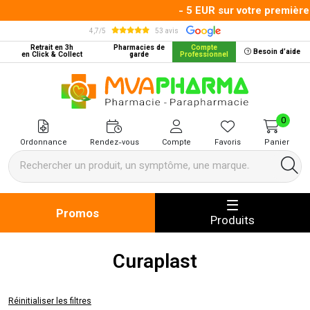
- 5 EUR sur votre première 
4,7/5
53 avis
Retrait en 3h
Pharmacies de
Compte
Besoin d’aide
en Click & Collect
garde
Professionnel
MVA Pharma Votre pharmacie en 
0
Ordonnance
Rendez-vous
Compte
Favoris
Panier
Promos
Produits
Curaplast
Réinitialiser les filtres