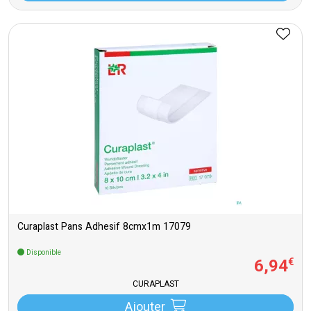
Curaplast Pans Adhesif 8cmx1m 17079
Disponible
6
,
94
€
CURAPLAST
Ajouter