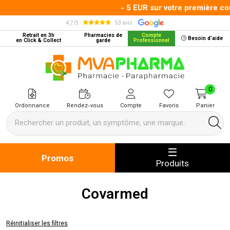
- 5 EUR sur votre première comm
4,7/5
53 avis
Retrait en 3h
Pharmacies de
Compte
Besoin d’aide
en Click & Collect
garde
Professionnel
MVA Pharma Votre pharmacie en 
0
Ordonnance
Rendez-vous
Compte
Favoris
Panier
Promos
Produits
Covarmed
Réinitialiser les filtres