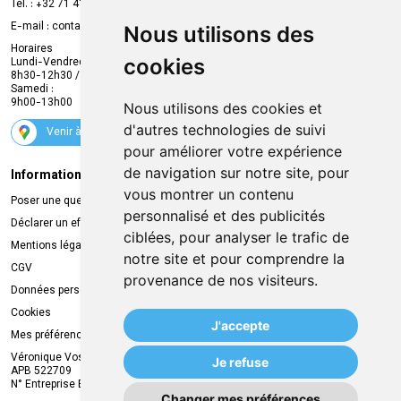
Prise de rendez-vous en ligne
Tél. :
+32 71 41 32 10
Compte professionnel
E-mail :
contact
@
mvapharma.be
Nous utilisons des
Envoi d’ordonnance
Horaires
cookies
Lundi-Vendredi :
Promotions
8h30-12h30 / 13h30-18h30
Samedi :
Services
9h00-13h00
Nous utilisons des cookies et
Suivez-nous
d'autres technologies de suivi
Venir à la pharmacie
pour améliorer votre expérience
de navigation sur notre site, pour
Informations légales
Livraison
vous montrer un contenu
Poser une question
Retrait à la pharmacie
personnalisé et des publicités
Déclarer un effet indésirable
Livraison chez vous
ciblées, pour analyser le trafic de
Mentions légales
Livraison dans un Point Relais
notre site et pour comprendre la
CGV
provenance de nos visiteurs.
Données personnelles
Cookies
J'accepte
Mes préférences Cookies
Véronique Vos
Je refuse
APB 522709
N° Entreprise BE0749.944.612
Changer mes préférences