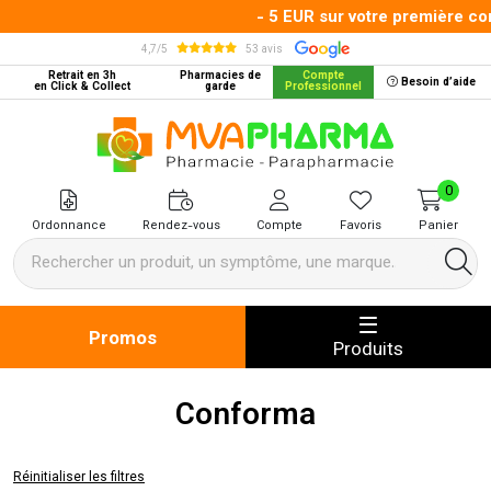
- 5 EUR sur votre première co
4,7/5
53 avis
Retrait en 3h
Pharmacies de
Compte
Besoin d’aide
en Click & Collect
garde
Professionnel
MVA Pharma Votre pharmacie en 
0
Ordonnance
Rendez-vous
Compte
Favoris
Panier
Promos
Produits
Conforma
Réinitialiser les filtres