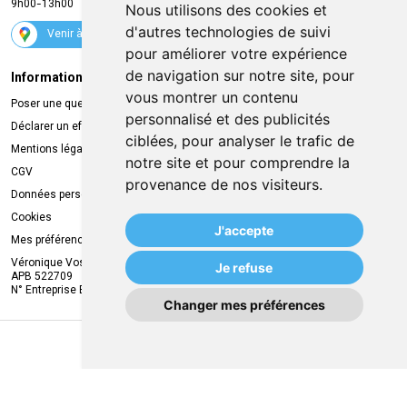
9h00-13h00
Nous utilisons des cookies et
Suivez-nous
d'autres technologies de suivi
Venir à la pharmacie
pour améliorer votre expérience
de navigation sur notre site, pour
Informations légales
Livraison
vous montrer un contenu
Poser une question
Retrait à la pharmacie
personnalisé et des publicités
Déclarer un effet indésirable
Livraison chez vous
ciblées, pour analyser le trafic de
Mentions légales
Livraison dans un Point Relais
notre site et pour comprendre la
CGV
provenance de nos visiteurs.
Données personnelles
Cookies
J'accepte
Mes préférences Cookies
Véronique Vos
Je refuse
APB 522709
N° Entreprise BE0749.944.612
Changer mes préférences
MA REMISE