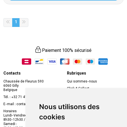
1
Paiement 100% sécurisé
Contacts
Rubriques
Chaussée de Fleurus 593
Qui sommes-nous
6060 Gilly
Click & Collect
Belgique
Prise de rendez-vous en ligne
Tél. :
+32 71 41 32 10
Compte professionnel
E-mail :
contact
@
mvapharma.be
Nous utilisons des
Envoi d’ordonnance
Horaires
cookies
Lundi-Vendredi :
Promotions
8h30-12h30 / 13h30-18h30
Samedi :
Services