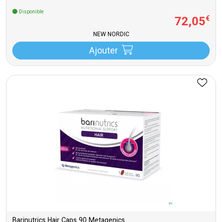
Disponible
72
,
05
€
NEW NORDIC
Ajouter
Barinutrics Hair Caps 90 Metagenics