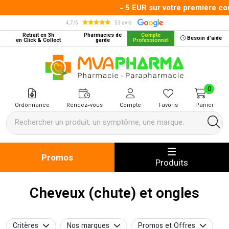
- 5 EUR sur votre première comm
4,7/5
53 avis
Retrait en 3h
Pharmacies de
Compte
Besoin d’aide
en Click & Collect
garde
Professionnel
MVA Pharma Votre pharmacie en 
0
Ordonnance
Rendez-vous
Compte
Favoris
Panier
Promos
Produits
Cheveux (chute) et ongles
Critères
Nos marques
Promos et Offres