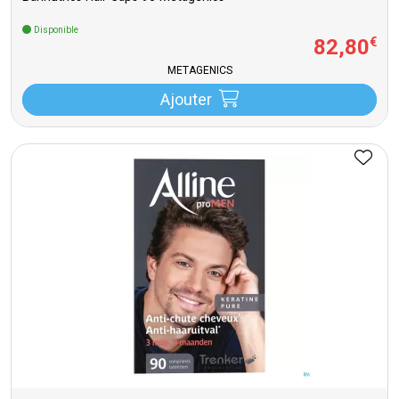
Disponible
82
,
80
€
METAGENICS
Ajouter