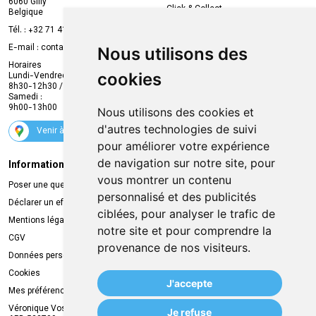
6060 Gilly
Click & Collect
Belgique
Prise de rendez-vous en ligne
Tél. :
+32 71 41 32 10
Compte professionnel
E-mail :
contact
@
mvapharma.be
Nous utilisons des
Envoi d’ordonnance
Horaires
cookies
Lundi-Vendredi :
Promotions
8h30-12h30 / 13h30-18h30
Samedi :
Services
9h00-13h00
Nous utilisons des cookies et
Suivez-nous
d'autres technologies de suivi
Venir à la pharmacie
pour améliorer votre expérience
de navigation sur notre site, pour
Informations légales
Livraison
vous montrer un contenu
Poser une question
Retrait à la pharmacie
personnalisé et des publicités
Déclarer un effet indésirable
Livraison chez vous
ciblées, pour analyser le trafic de
Mentions légales
Livraison dans un Point Relais
notre site et pour comprendre la
CGV
provenance de nos visiteurs.
Données personnelles
Cookies
J'accepte
Mes préférences Cookies
Véronique Vos
Je refuse