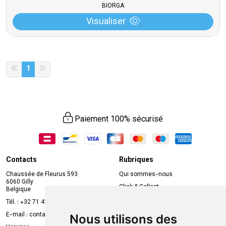
BIORGA
Visualiser
1
Paiement 100% sécurisé
Contacts
Rubriques
Chaussée de Fleurus 593
Qui sommes-nous
6060 Gilly
Click & Collect
Belgique
Prise de rendez-vous en ligne
Tél. :
+32 71 41 32 10
Compte professionnel
E-mail :
contact
@
mvapharma.be
Nous utilisons des
Envoi d’ordonnance