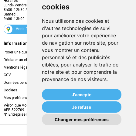
Horaires
cookies
Lundi-Vendredi :
Promotions
8h30-12h30 / 13h30-18h30
Samedi :
Services
9h00-13h00
Nous utilisons des cookies et
Suivez-nous
d'autres technologies de suivi
Venir à la pharmacie
pour améliorer votre expérience
de navigation sur notre site, pour
Informations légales
Livraison
vous montrer un contenu
Poser une question
Retrait à la pharmacie
personnalisé et des publicités
Déclarer un effet indésirable
Livraison chez vous
ciblées, pour analyser le trafic de
Mentions légales
Livraison dans un Point Relais
notre site et pour comprendre la
CGV
provenance de nos visiteurs.
Données personnelles
Cookies
J'accepte
Mes préférences Cookies
Véronique Vos
Je refuse
APB 522709
N° Entreprise BE0749.944.612
Changer mes préférences