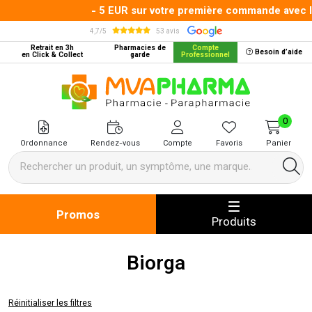
- 5 EUR sur votre première commande avec le 
4,7/5
53 avis
Retrait en 3h
Pharmacies de
Compte
Besoin d’aide
en Click & Collect
garde
Professionnel
MVA Pharma Votre pharmacie en 
0
Ordonnance
Rendez-vous
Compte
Favoris
Panier
Promos
Produits
Biorga
Réinitialiser les filtres