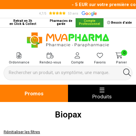
- 5 EUR sur votre première co
4,7/5
53 avis
Retrait en 3h
Pharmacies de
Compte
Besoin d’aide
en Click & Collect
garde
Professionnel
MVA Pharma Votre pharmacie en 
0
Ordonnance
Rendez-vous
Compte
Favoris
Panier
Promos
Produits
Biopax
Réinitialiser les filtres