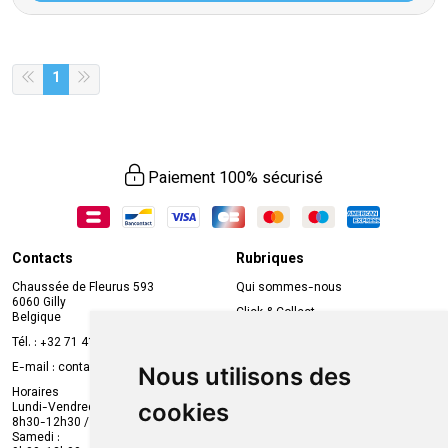
1
Paiement 100% sécurisé
Contacts
Rubriques
Chaussée de Fleurus 593
Qui sommes-nous
6060 Gilly
Click & Collect
Belgique
Prise de rendez-vous en ligne
Tél. :
+32 71 41 32 10
Compte professionnel
E-mail :
contact
@
mvapharma.be
Nous utilisons des
Envoi d’ordonnance
Horaires
cookies
Lundi-Vendredi :
Promotions
8h30-12h30 / 13h30-18h30
Samedi :
Services