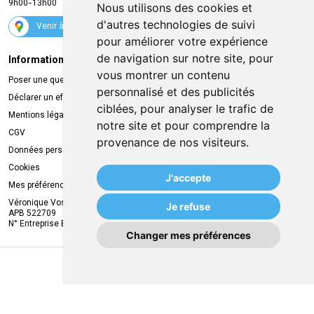
9h00-13h00
Nous utilisons des cookies et
Suivez-nous
d'autres technologies de suivi
Venir à la pharmacie
pour améliorer votre expérience
de navigation sur notre site, pour
Informations légales
Livraison
vous montrer un contenu
Poser une question
Retrait à la pharmacie
personnalisé et des publicités
Déclarer un effet indésirable
Livraison chez vous
ciblées, pour analyser le trafic de
Mentions légales
Livraison dans un Point Relais
notre site et pour comprendre la
CGV
provenance de nos visiteurs.
Données personnelles
Cookies
J'accepte
Mes préférences Cookies
Véronique Vos
Je refuse
APB 522709
N° Entreprise BE0749.944.612
Changer mes préférences
MA REMISE