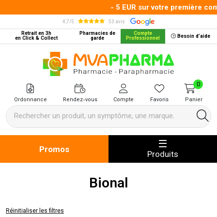
- 5 EUR sur votre première comm
4,7/5
53 avis
Retrait en 3h
Pharmacies de
Compte
Besoin d’aide
en Click & Collect
garde
Professionnel
MVA Pharma Votre pharmacie en 
0
Ordonnance
Rendez-vous
Compte
Favoris
Panier
Promos
Produits
Bional
Réinitialiser les filtres