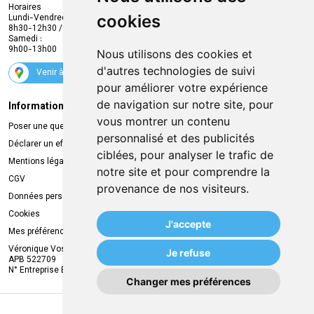
Envoi d’ordonnance
Horaires
cookies
Lundi-Vendredi :
Promotions
8h30-12h30 / 13h30-18h30
Samedi :
Services
9h00-13h00
Nous utilisons des cookies et
Suivez-nous
d'autres technologies de suivi
Venir à la pharmacie
pour améliorer votre expérience
de navigation sur notre site, pour
Informations légales
Livraison
vous montrer un contenu
Poser une question
Retrait à la pharmacie
personnalisé et des publicités
Déclarer un effet indésirable
Livraison chez vous
ciblées, pour analyser le trafic de
Mentions légales
Livraison dans un Point Relais
notre site et pour comprendre la
CGV
provenance de nos visiteurs.
Données personnelles
Cookies
J'accepte
Mes préférences Cookies
Véronique Vos
Je refuse
APB 522709
N° Entreprise BE0749.944.612
Changer mes préférences