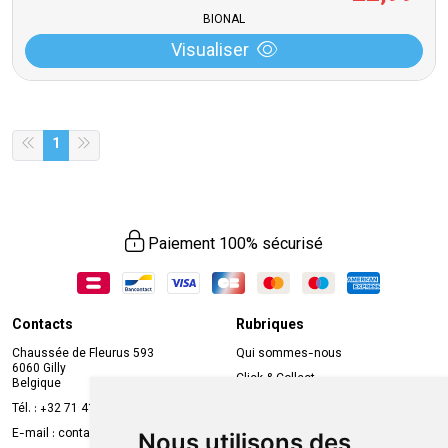
BIONAL
Visualiser
1
Paiement 100% sécurisé
Contacts
Rubriques
Chaussée de Fleurus 593
Qui sommes-nous
6060 Gilly
Click & Collect
Belgique
Prise de rendez-vous en ligne
Tél. :
+32 71 41 32 10
Compte professionnel
E-mail :
contact
@
mvapharma.be
Nous utilisons des