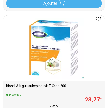
Ajouter
Bional Ail+gui+aubepine+vit E Caps 200
Disponible
28
,
77
€
BIONAL