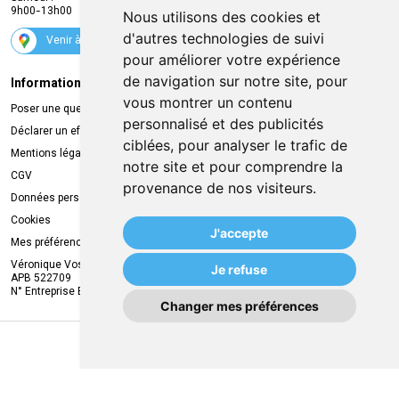
9h00-13h00
Nous utilisons des cookies et
Suivez-nous
d'autres technologies de suivi
Venir à la pharmacie
pour améliorer votre expérience
de navigation sur notre site, pour
Informations légales
Livraison
vous montrer un contenu
Poser une question
Retrait à la pharmacie
personnalisé et des publicités
Déclarer un effet indésirable
Livraison chez vous
ciblées, pour analyser le trafic de
Mentions légales
Livraison dans un Point Relais
notre site et pour comprendre la
CGV
provenance de nos visiteurs.
Données personnelles
Cookies
J'accepte
Mes préférences Cookies
Véronique Vos
Je refuse
APB 522709
N° Entreprise BE0749.944.612
Changer mes préférences
MA REMISE