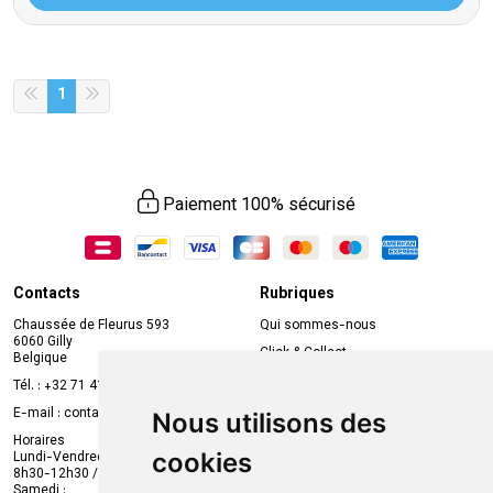
1
Paiement 100% sécurisé
Contacts
Rubriques
Chaussée de Fleurus 593
Qui sommes-nous
6060 Gilly
Click & Collect
Belgique
Prise de rendez-vous en ligne
Tél. :
+32 71 41 32 10
Compte professionnel
E-mail :
contact
@
mvapharma.be
Nous utilisons des
Envoi d’ordonnance
Horaires
cookies
Lundi-Vendredi :
Promotions
8h30-12h30 / 13h30-18h30
Samedi :
Services