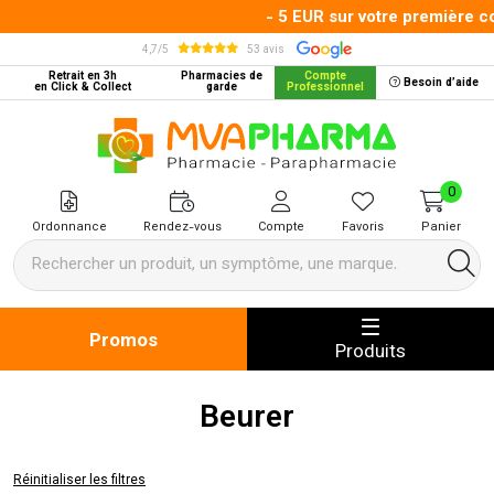
- 5 EUR sur votre première c
4,7/5
53 avis
Retrait en 3h
Pharmacies de
Compte
Besoin d’aide
en Click & Collect
garde
Professionnel
MVA Pharma Votre pharmacie en 
0
Ordonnance
Rendez-vous
Compte
Favoris
Panier
Promos
Produits
Beurer
Réinitialiser les filtres