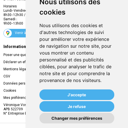
Nous utilisons des
Envoi d’ordonnance
Horaires
cookies
Lundi-Vendredi :
Promotions
8h30-12h30 / 13h30-18h30
Samedi :
Services
9h00-13h00
Nous utilisons des cookies et
Suivez-nous
d'autres technologies de suivi
Venir à la pharmacie
pour améliorer votre expérience
de navigation sur notre site, pour
Informations légales
Livraison
vous montrer un contenu
Poser une question
Retrait à la pharmacie
personnalisé et des publicités
Déclarer un effet indésirable
Livraison chez vous
ciblées, pour analyser le trafic de
Mentions légales
Livraison dans un Point Relais
notre site et pour comprendre la
CGV
provenance de nos visiteurs.
Données personnelles
Cookies
J'accepte
Mes préférences Cookies
Véronique Vos
Je refuse
APB 522709
N° Entreprise BE0749.944.612
Changer mes préférences