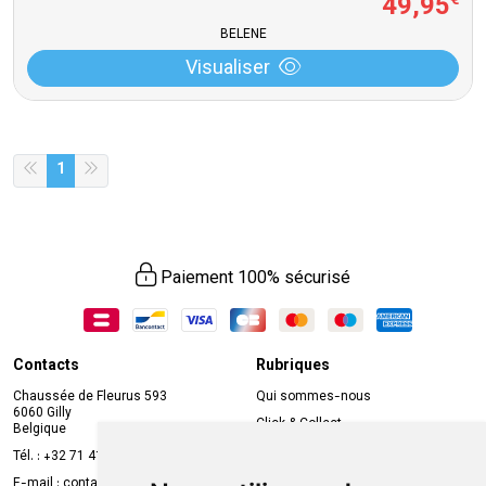
49
,
95
€
BELENE
Visualiser
1
Paiement 100% sécurisé
Contacts
Rubriques
Chaussée de Fleurus 593
Qui sommes-nous
6060 Gilly
Click & Collect
Belgique
Prise de rendez-vous en ligne
Tél. :
+32 71 41 32 10
Compte professionnel
E-mail :
contact
@
mvapharma.be