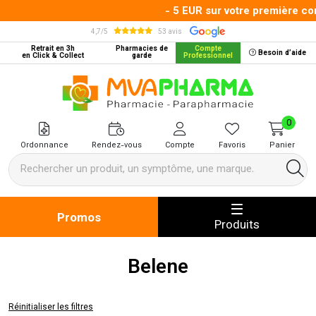
- 5 EUR sur votre première com
4,7/5
53 avis
Retrait en 3h
Pharmacies de
Compte
Besoin d’aide
en Click & Collect
garde
Professionnel
MVA Pharma Votre pharmacie en 
0
Ordonnance
Rendez-vous
Compte
Favoris
Panier
Promos
Produits
Belene
Réinitialiser les filtres