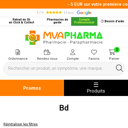
- 5 EUR sur votre première comm
4,7/5
53 avis
Retrait en 3h
Pharmacies de
Compte
Besoin d’aide
en Click & Collect
garde
Professionnel
MVA Pharma Votre pharmacie en 
0
Ordonnance
Rendez-vous
Compte
Favoris
Panier
Promos
Produits
Bd
Réinitialiser les filtres