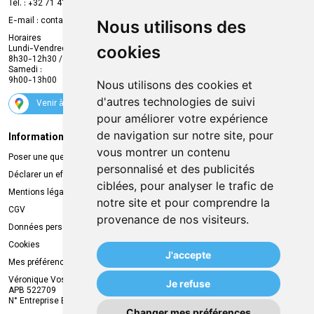
Prise de rendez-vous en ligne
Tél. :
+32 71 41 32 10
Compte professionnel
E-mail :
contact
@
mvapharma.be
Nous utilisons des
Envoi d’ordonnance
Horaires
cookies
Lundi-Vendredi :
Promotions
8h30-12h30 / 13h30-18h30
Samedi :
Services
9h00-13h00
Nous utilisons des cookies et
Suivez-nous
d'autres technologies de suivi
Venir à la pharmacie
pour améliorer votre expérience
de navigation sur notre site, pour
Informations légales
Livraison
vous montrer un contenu
Poser une question
Retrait à la pharmacie
personnalisé et des publicités
Déclarer un effet indésirable
Livraison chez vous
ciblées, pour analyser le trafic de
Mentions légales
Livraison dans un Point Relais
notre site et pour comprendre la
CGV
provenance de nos visiteurs.
Données personnelles
Cookies
J'accepte
Mes préférences Cookies
Véronique Vos
Je refuse
APB 522709
N° Entreprise BE0749.944.612
Changer mes préférences