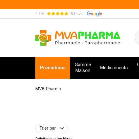
4,7/5
53 avis
MVA Pharma Votre pharmacie en ligne à votre s
Gamme
Promotions
Médicaments
Maison
MVA Pharma
Trier par