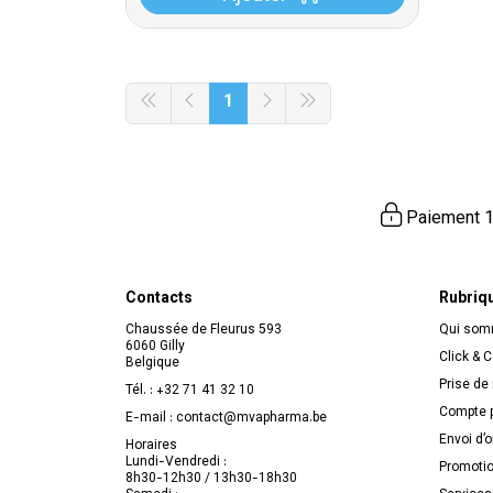
1
Paiement 1
Contacts
Rubriq
Chaussée de Fleurus 593
Qui so
6060 Gilly
Click & C
Belgique
Prise de
Tél. :
+32 71 41 32 10
Compte p
E-mail :
contact
@
mvapharma.be
Envoi d’
Horaires
Lundi-Vendredi :
Promoti
8h30-12h30 / 13h30-18h30