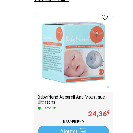
Réinitialiser les filtres
Babyfriend Appareil Anti Moustique
Ultrasons
Disponible
24
,
36
€
BABYFRIEND
Ajouter