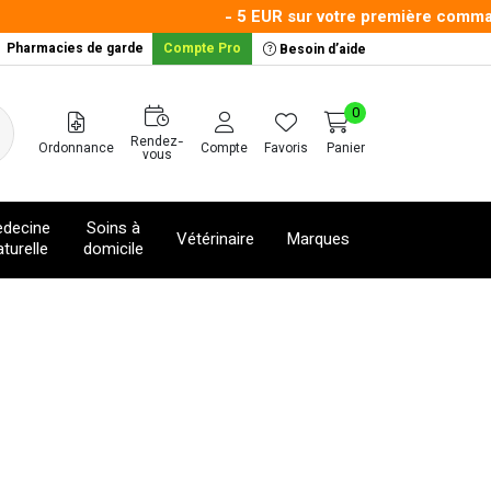
- 5 EUR sur votre première command
Pharmacies de garde
Compte Pro
Besoin d’aide
0
Rendez-
Ordonnance
Compte
Favoris
Panier
vous
decine
Soins à
Vétérinaire
Marques
turelle
domicile