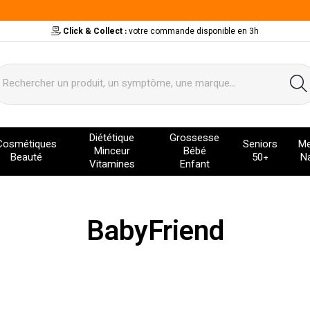
Click & Collect :
votre commande disponible en 3h
ervice
Diététique
Grossesse
Cosmétiques
Seniors
Me
Minceur
Bébé
Beauté
50+
Na
Vitamines
Enfant
BabyFriend