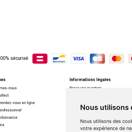
00% sécurisé
ues
Informations légales
mmes-nous
Poser une question
ollect
Déclarer un effet indésirable
 rendez-vous en ligne
Mentions légales
Nous utilisons
rofessionnel
CGV
ordonnance
Données personnelles
Nous utilisons des cook
ons
Cookies
votre expérience de na