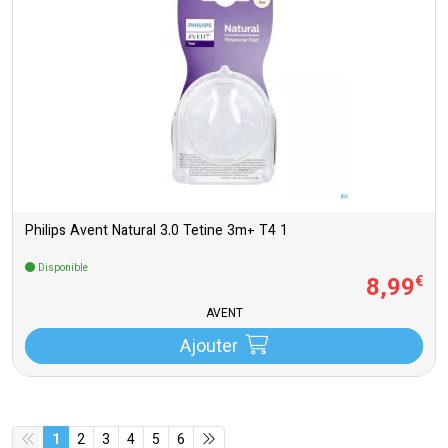
Philips Avent Natural 3.0 Tetine 3m+ T4 1
Disponible
8
,
99
€
AVENT
Ajouter
1
2
3
4
5
6