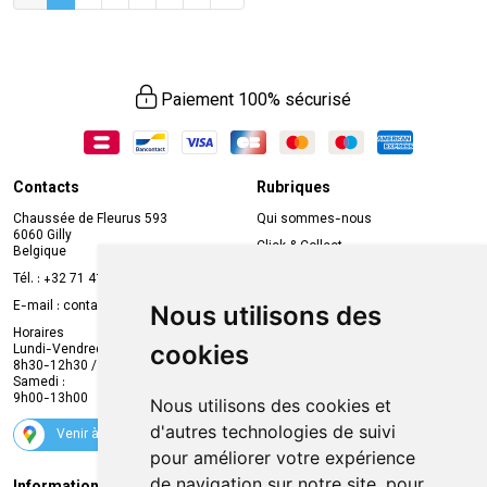
Paiement 100% sécurisé
Contacts
Rubriques
Chaussée de Fleurus 593
Qui sommes-nous
6060 Gilly
Click & Collect
Belgique
Prise de rendez-vous en ligne
Tél. :
+32 71 41 32 10
Compte professionnel
E-mail :
contact
@
mvapharma.be
Nous utilisons des
Envoi d’ordonnance
Horaires
cookies
Lundi-Vendredi :
Promotions
8h30-12h30 / 13h30-18h30
Samedi :
Services
9h00-13h00
Nous utilisons des cookies et
Suivez-nous
d'autres technologies de suivi
Venir à la pharmacie
pour améliorer votre expérience
de navigation sur notre site, pour