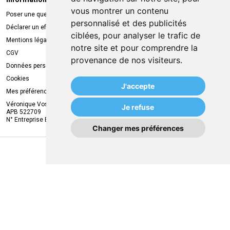
Informations légales
Livraison
vous montrer un contenu
Poser une question
Retrait à la pharmacie
personnalisé et des publicités
Déclarer un effet indésirable
Livraison chez vous
ciblées, pour analyser le trafic de
Mentions légales
Livraison dans un Point Relais
notre site et pour comprendre la
CGV
provenance de nos visiteurs.
Données personnelles
Cookies
J'accepte
Mes préférences Cookies
Véronique Vos
Je refuse
APB 522709
N° Entreprise BE0749.944.612
Changer mes préférences
MA REMISE
© 2026 MVAPharma
Tous droits réservés
Apotekisto