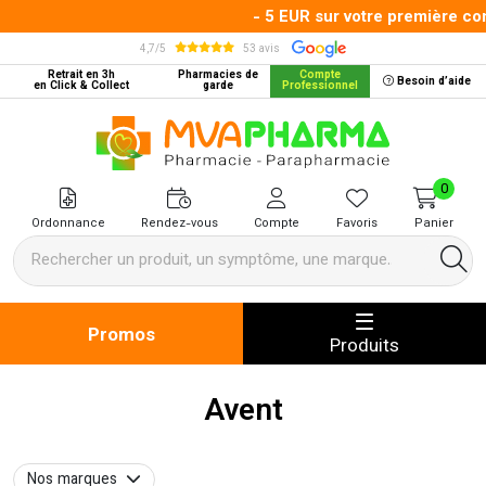
- 5 EUR sur votre première comm
4,7/5
53 avis
Retrait en 3h
Pharmacies de
Compte
Besoin d’aide
en Click & Collect
garde
Professionnel
MVA Pharma Votre pharmacie en 
0
Ordonnance
Rendez-vous
Compte
Favoris
Panier
Promos
Produits
Avent
Nos marques